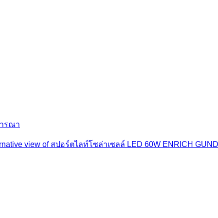
ิจารณา