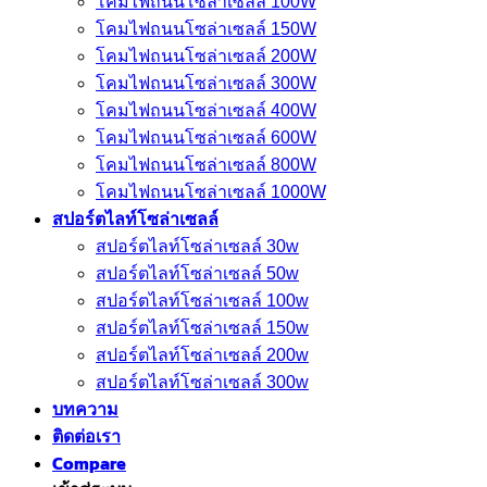
โคมไฟถนนโซล่าเซลล์ 100W
โคมไฟถนนโซล่าเซลล์ 150W
โคมไฟถนนโซล่าเซลล์ 200W
โคมไฟถนนโซล่าเซลล์ 300W
โคมไฟถนนโซล่าเซลล์ 400W
โคมไฟถนนโซล่าเซลล์ 600W
โคมไฟถนนโซล่าเซลล์ 800W
โคมไฟถนนโซล่าเซลล์ 1000W
สปอร์ตไลท์โซล่าเซลล์
สปอร์ตไลท์โซล่าเซลล์ 30w
สปอร์ตไลท์โซล่าเซลล์ 50w
สปอร์ตไลท์โซล่าเซลล์ 100w
สปอร์ตไลท์โซล่าเซลล์ 150w
สปอร์ตไลท์โซล่าเซลล์ 200w
สปอร์ตไลท์โซล่าเซลล์ 300w
บทความ
ติดต่อเรา
Compare