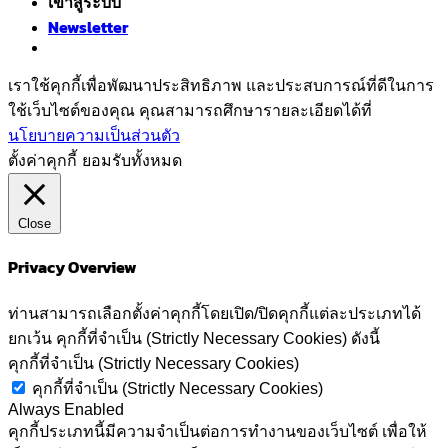
เข้าสู่ระบบ
Newsletter
เราใช้คุกกี้เพื่อพัฒนาประสิทธิภาพ และประสบการณ์ที่ดีในการ
ใช้เว็บไซต์ของคุณ คุณสามารถศึกษารายละเอียดได้ที่
นโยบายความเป็นส่วนตัว
ตั้งค่าคุกกี้
ยอมรับทั้งหมด
Close
Privacy Overview
ท่านสามารถเลือกตั้งค่าคุกกี้โดยเปิด/ปิดคุกกี้แต่ละประเภทได้
ยกเว้น คุกกี้ที่จำเป็น (Strictly Necessary Cookies) ดังนี้
คุกกี้ที่จำเป็น (Strictly Necessary Cookies)
คุกกี้ที่จำเป็น (Strictly Necessary Cookies)
Always Enabled
คุกกี้ประเภทนี้มีความจำเป็นต่อการทำงานของเว็บไซต์ เพื่อให้