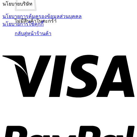
นโยบายบริษัท
นโยบายการคุ้มครองข้อมูลส่วนบุคคล
ไม่มีสินค้าในตะกร้า
นโยบายการใช้คุกกี้
กลับสู่หน้าร้านค้า
V
P