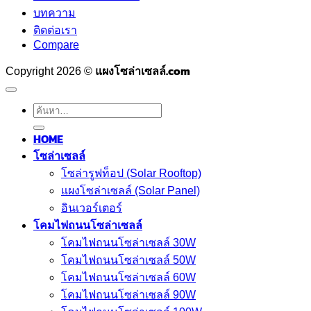
บทความ
ติดต่อเรา
Compare
แผงโซล่าเซลล์.com
Copyright 2026 ©
ค้นหา:
HOME
โซล่าเซลล์
โซล่ารูฟท็อป (Solar Rooftop)
แผงโซล่าเซลล์ (Solar Panel)
อินเวอร์เตอร์
โคมไฟถนนโซล่าเซลล์
โคมไฟถนนโซล่าเซลล์ 30W
โคมไฟถนนโซล่าเซลล์ 50W
โคมไฟถนนโซล่าเซลล์ 60W
โคมไฟถนนโซล่าเซลล์ 90W