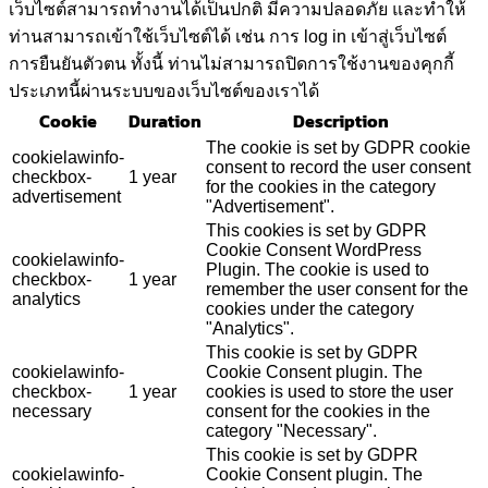
เว็บไซต์สามารถทำงานได้เป็นปกติ มีความปลอดภัย และทำให้
ท่านสามารถเข้าใช้เว็บไซต์ได้ เช่น การ log in เข้าสู่เว็บไซต์
การยืนยันตัวตน ทั้งนี้ ท่านไม่สามารถปิดการใช้งานของคุกกี้
ประเภทนี้ผ่านระบบของเว็บไซต์ของเราได้
Cookie
Duration
Description
The cookie is set by GDPR cookie
cookielawinfo-
consent to record the user consent
checkbox-
1 year
for the cookies in the category
advertisement
"Advertisement".
This cookies is set by GDPR
Cookie Consent WordPress
cookielawinfo-
Plugin. The cookie is used to
checkbox-
1 year
remember the user consent for the
analytics
cookies under the category
"Analytics".
This cookie is set by GDPR
cookielawinfo-
Cookie Consent plugin. The
checkbox-
1 year
cookies is used to store the user
necessary
consent for the cookies in the
category "Necessary".
This cookie is set by GDPR
cookielawinfo-
Cookie Consent plugin. The