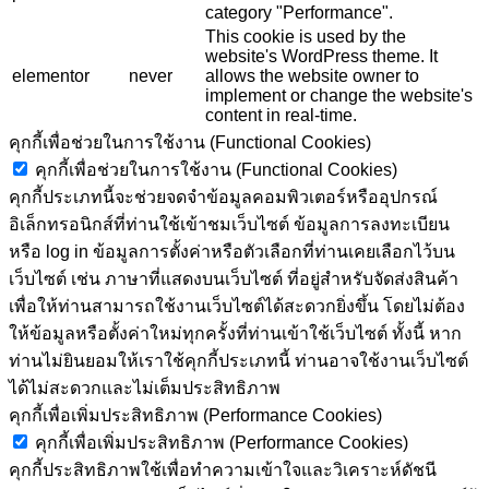
category "Performance".
This cookie is used by the
website's WordPress theme. It
elementor
never
allows the website owner to
implement or change the website's
content in real-time.
คุกกี้เพื่อช่วยในการใช้งาน (Functional Cookies)
คุกกี้เพื่อช่วยในการใช้งาน (Functional Cookies)
คุกกี้ประเภทนี้จะช่วยจดจำข้อมูลคอมพิวเตอร์หรืออุปกรณ์
อิเล็กทรอนิกส์ที่ท่านใช้เข้าชมเว็บไซต์ ข้อมูลการลงทะเบียน
หรือ log in ข้อมูลการตั้งค่าหรือตัวเลือกที่ท่านเคยเลือกไว้บน
เว็บไซต์ เช่น ภาษาที่แสดงบนเว็บไซต์ ที่อยู่สำหรับจัดส่งสินค้า
เพื่อให้ท่านสามารถใช้งานเว็บไซต์ได้สะดวกยิ่งขึ้น โดยไม่ต้อง
ให้ข้อมูลหรือตั้งค่าใหม่ทุกครั้งที่ท่านเข้าใช้เว็บไซต์ ทั้งนี้ หาก
ท่านไม่ยินยอมให้เราใช้คุกกี้ประเภทนี้ ท่านอาจใช้งานเว็บไซต์
ได้ไม่สะดวกและไม่เต็มประสิทธิภาพ
คุกกี้เพื่อเพิ่มประสิทธิภาพ (Performance Cookies)
คุกกี้เพื่อเพิ่มประสิทธิภาพ (Performance Cookies)
คุกกี้ประสิทธิภาพใช้เพื่อทำความเข้าใจและวิเคราะห์ดัชนี