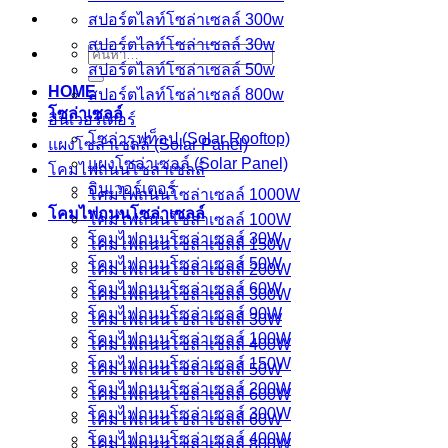
สปอร์ตไลท์โซล่าเซลล์ 300w
สปอร์ตไลท์โซล่าเซลล์ 30w
ค้นหา:
สปอร์ตไลท์โซล่าเซลล์ 50w
HOME
สปอร์ตไลท์โซล่าเซลล์ 800w
โซล่าเซลล์
อินเวอร์เตอร์
โซล่ารูฟท็อป (Solar Rooftop)
แผงโซล่าเซลล์ (Solar Panel)
แผงโซล่าเซลล์ (Solar Panel)
โคมไฟถนนโซล่าเซลล์
อินเวอร์เตอร์
โคมไฟถนนโซล่าเซลล์ 1000W
โคมไฟถนนโซล่าเซลล์
โคมไฟถนนโซล่าเซลล์ 100W
โคมไฟถนนโซล่าเซลล์ 30W
โคมไฟถนนโซล่าเซลล์ 150W
โคมไฟถนนโซล่าเซลล์ 50W
โคมไฟถนนโซล่าเซลล์ 200W
โคมไฟถนนโซล่าเซลล์ 60W
โคมไฟถนนโซล่าเซลล์ 300W
โคมไฟถนนโซล่าเซลล์ 90W
โคมไฟถนนโซล่าเซลล์ 30W
โคมไฟถนนโซล่าเซลล์ 100W
โคมไฟถนนโซล่าเซลล์ 400W
โคมไฟถนนโซล่าเซลล์ 150W
โคมไฟถนนโซล่าเซลล์ 50W
โคมไฟถนนโซล่าเซลล์ 200W
โคมไฟถนนโซล่าเซลล์ 600W
โคมไฟถนนโซล่าเซลล์ 300W
โคมไฟถนนโซล่าเซลล์ 60W
โคมไฟถนนโซล่าเซลล์ 400W
โคมไฟถนนโซล่าเซลล์ 800W