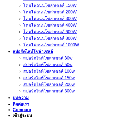
โคมไฟถนนโซล่าเซลล์ 150W
โคมไฟถนนโซล่าเซลล์ 200W
โคมไฟถนนโซล่าเซลล์ 300W
โคมไฟถนนโซล่าเซลล์ 400W
โคมไฟถนนโซล่าเซลล์ 600W
โคมไฟถนนโซล่าเซลล์ 800W
โคมไฟถนนโซล่าเซลล์ 1000W
สปอร์ตไลท์โซล่าเซลล์
สปอร์ตไลท์โซล่าเซลล์ 30w
สปอร์ตไลท์โซล่าเซลล์ 50w
สปอร์ตไลท์โซล่าเซลล์ 100w
สปอร์ตไลท์โซล่าเซลล์ 150w
สปอร์ตไลท์โซล่าเซลล์ 200w
สปอร์ตไลท์โซล่าเซลล์ 300w
บทความ
ติดต่อเรา
Compare
เข้าสู่ระบบ