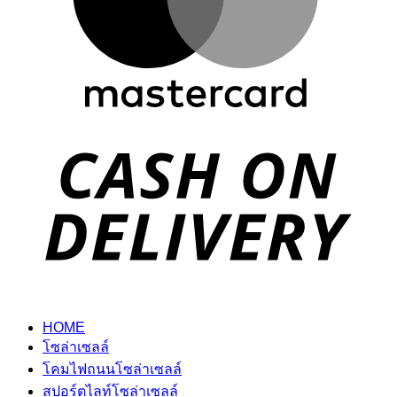
D
HOME
โซล่าเซลล์
โคมไฟถนนโซล่าเซลล์
สปอร์ตไลท์โซล่าเซลล์