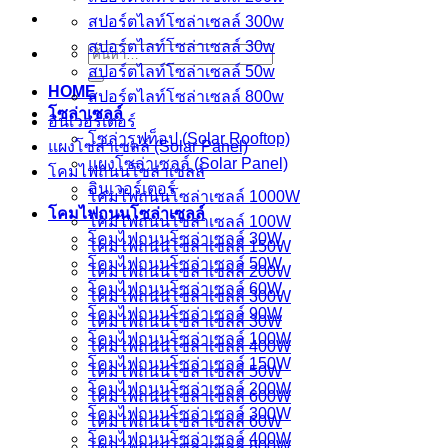
สปอร์ตไลท์โซล่าเซลล์ 300w
สปอร์ตไลท์โซล่าเซลล์ 30w
ค้นหา:
สปอร์ตไลท์โซล่าเซลล์ 50w
HOME
สปอร์ตไลท์โซล่าเซลล์ 800w
โซล่าเซลล์
อินเวอร์เตอร์
โซล่ารูฟท็อป (Solar Rooftop)
แผงโซล่าเซลล์ (Solar Panel)
แผงโซล่าเซลล์ (Solar Panel)
โคมไฟถนนโซล่าเซลล์
อินเวอร์เตอร์
โคมไฟถนนโซล่าเซลล์ 1000W
โคมไฟถนนโซล่าเซลล์
โคมไฟถนนโซล่าเซลล์ 100W
โคมไฟถนนโซล่าเซลล์ 30W
โคมไฟถนนโซล่าเซลล์ 150W
โคมไฟถนนโซล่าเซลล์ 50W
โคมไฟถนนโซล่าเซลล์ 200W
โคมไฟถนนโซล่าเซลล์ 60W
โคมไฟถนนโซล่าเซลล์ 300W
โคมไฟถนนโซล่าเซลล์ 90W
โคมไฟถนนโซล่าเซลล์ 30W
โคมไฟถนนโซล่าเซลล์ 100W
โคมไฟถนนโซล่าเซลล์ 400W
โคมไฟถนนโซล่าเซลล์ 150W
โคมไฟถนนโซล่าเซลล์ 50W
โคมไฟถนนโซล่าเซลล์ 200W
โคมไฟถนนโซล่าเซลล์ 600W
โคมไฟถนนโซล่าเซลล์ 300W
โคมไฟถนนโซล่าเซลล์ 60W
โคมไฟถนนโซล่าเซลล์ 400W
โคมไฟถนนโซล่าเซลล์ 800W