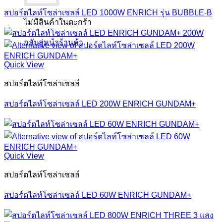
สปอร์ตไลท์โซล่าเซลล์ LED 1000W ENRICH รุ่น BUBBLE-B
ไม่มีสินค้าในตะกร้า
กลับสู่หน้าร้านค้า
Quick View
สปอร์ตไลท์โซล่าเซลล์
สปอร์ตไลท์โซล่าเซลล์ LED 200W ENRICH GUNDAM+
Quick View
สปอร์ตไลท์โซล่าเซลล์
สปอร์ตไลท์โซล่าเซลล์ LED 60W ENRICH GUNDAM+