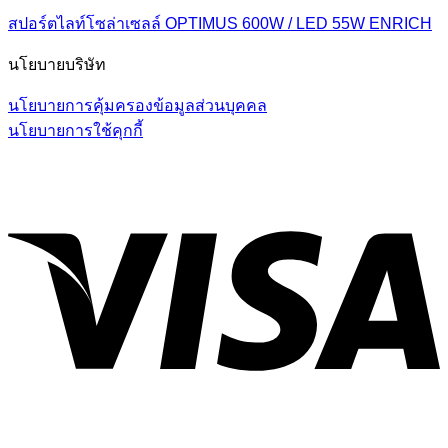
สปอร์ตไลท์โซล่าเซลล์ OPTIMUS 600W / LED 55W ENRICH
นโยบายบริษัท
นโยบายการคุ้มครองข้อมูลส่วนบุคคล
นโยบายการใช้คุกกี้
V
P