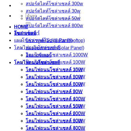
สปอร์ตไลท์โซล่าเซลล์ 300w
สปอร์ตไลท์โซล่าเซลล์ 30w
ค้นหา:
สปอร์ตไลท์โซล่าเซลล์ 50w
สปอร์ตไลท์โซล่าเซลล์ 800w
HOME
อินเวอร์เตอร์
โซล่าเซลล์
แผงโซล่าเซลล์ (Solar Panel)
โซล่ารูฟท็อป (Solar Rooftop)
โคมไฟถนนโซล่าเซลล์
แผงโซล่าเซลล์ (Solar Panel)
โคมไฟถนนโซล่าเซลล์ 1000W
อินเวอร์เตอร์
โคมไฟถนนโซล่าเซลล์ 100W
โคมไฟถนนโซล่าเซลล์
โคมไฟถนนโซล่าเซลล์ 150W
โคมไฟถนนโซล่าเซลล์ 30W
โคมไฟถนนโซล่าเซลล์ 200W
โคมไฟถนนโซล่าเซลล์ 50W
โคมไฟถนนโซล่าเซลล์ 300W
โคมไฟถนนโซล่าเซลล์ 60W
โคมไฟถนนโซล่าเซลล์ 30W
โคมไฟถนนโซล่าเซลล์ 90W
โคมไฟถนนโซล่าเซลล์ 400W
โคมไฟถนนโซล่าเซลล์ 100W
โคมไฟถนนโซล่าเซลล์ 50W
โคมไฟถนนโซล่าเซลล์ 150W
โคมไฟถนนโซล่าเซลล์ 600W
โคมไฟถนนโซล่าเซลล์ 200W
โคมไฟถนนโซล่าเซลล์ 60W
โคมไฟถนนโซล่าเซลล์ 300W
โคมไฟถนนโซล่าเซลล์ 800W
โคมไฟถนนโซล่าเซลล์ 400W