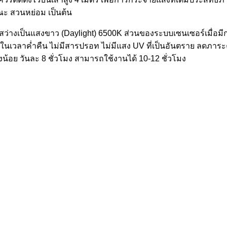
ณะ สวนหย่อม เป็นต้น
สว่างเป็นแสงขาว (Daylight) 6500K ส่วนของระบบเซนเซอร์เมื่อม
ในเวลาค่ำคืน ไม่มีสารปรอท ไม่มีแสง UV ที่เป็นอันตราย ลดภาระค่
้อย วันละ 8 ชั่วโมง สามารถใช้งานได้ 10-12 ชั่วโมง