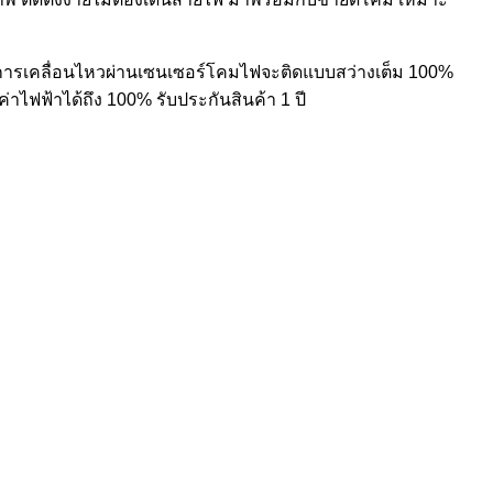
ีการเคลื่อนไหวผ่านเซนเซอร์โคมไฟจะติดแบบสว่างเต็ม 100%
าไฟฟ้าได้ถึง 100% รับประกันสินค้า 1 ปี