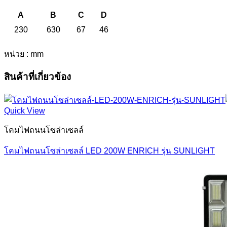
A
B
C
D
230
630
67
46
หน่วย : mm
สินค้าที่เกี่ยวข้อง
Quick View
โคมไฟถนนโซล่าเซลล์
โคมไฟถนนโซล่าเซลล์ LED 200W ENRICH รุ่น SUNLIGHT