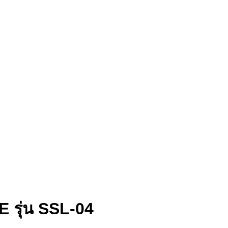
 รุ่น SSL-04