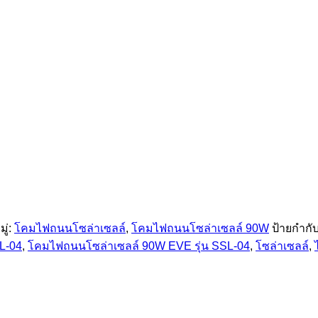
ู่:
โคมไฟถนนโซล่าเซลล์
,
โคมไฟถนนโซล่าเซลล์ 90W
ป้ายกำกั
L-04
,
โคมไฟถนนโซล่าเซลล์ 90W EVE รุ่น SSL-04
,
โซล่าเซลล์
,