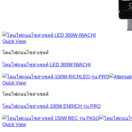
Quick View
โคมไฟถนนโซล่าเซลล์
โคมไฟถนนโซล่าเซลล์ LED 300W IWACHI
Quick View
โคมไฟถนนโซล่าเซลล์
โคมไฟถนนโซล่าเซลล์ 100W ENRICH รุ่น PRO
Quick View