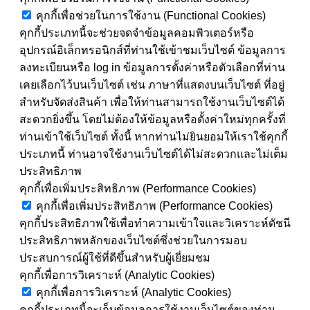
คุกกี้เพื่อช่วยในการใช้งาน (Functional Cookies)
คุกกี้ประเภทนี้จะช่วยจดจำข้อมูลคอมพิวเตอร์หรือ
อุปกรณ์อิเล็กทรอนิกส์ที่ท่านใช้เข้าชมเว็บไซต์ ข้อมูลการ
ลงทะเบียนหรือ log in ข้อมูลการตั้งค่าหรือตัวเลือกที่ท่าน
เคยเลือกไว้บนเว็บไซต์ เช่น ภาษาที่แสดงบนเว็บไซต์ ที่อยู่
สำหรับจัดส่งสินค้า เพื่อให้ท่านสามารถใช้งานเว็บไซต์ได้
สะดวกยิ่งขึ้น โดยไม่ต้องให้ข้อมูลหรือตั้งค่าใหม่ทุกครั้งที่
ท่านเข้าใช้เว็บไซต์ ทั้งนี้ หากท่านไม่ยินยอมให้เราใช้คุกกี้
ประเภทนี้ ท่านอาจใช้งานเว็บไซต์ได้ไม่สะดวกและไม่เต็ม
ประสิทธิภาพ
คุกกี้เพื่อเพิ่มประสิทธิภาพ (Performance Cookies)
คุกกี้เพื่อเพิ่มประสิทธิภาพ (Performance Cookies)
คุกกี้ประสิทธิภาพใช้เพื่อทำความเข้าใจและวิเคราะห์ดัชนี
ประสิทธิภาพหลักของเว็บไซต์ซึ่งช่วยในการมอบ
ประสบการณ์ผู้ใช้ที่ดีขึ้นสำหรับผู้เยี่ยมชม
คุกกี้เพื่อการวิเคราะห์ (Analytic Cookies)
คุกกี้เพื่อการวิเคราะห์ (Analytic Cookies)
คุกกี้ประเภทนี้จะเก็บข้อมูลการใช้งานเว็บไซต์ของท่าน