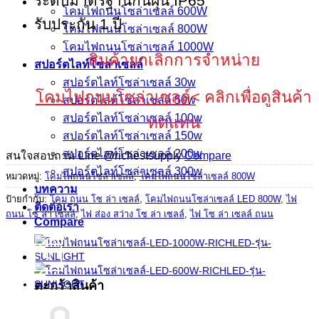
ระดับมาตรฐานกันฝุ่น IP65
โคมไฟถนนโซล่าเซลล์ 600W
รับประกัน 1 ปี
โคมไฟถนนโซล่าเซลล์ 800W
โคมไฟถนนโซล่าเซลล์ 1000W
สินค้ายกเลิกการจำหน่าย
สปอร์ตไลท์โซล่าเซลล์
สปอร์ตไลท์โซล่าเซลล์ 30w
โคมไฟถนนโซล่าเซลล์
< คลิกเพื่อดูสินค้า
สปอร์ตไลท์โซล่าเซลล์ 50w
สปอร์ตไลท์โซล่าเซลล์ 100w
ทดแทน
สปอร์ตไลท์โซล่าเซลล์ 150w
สปอร์ตไลท์โซล่าเซลล์ 200w
สนใจสอบถาม Line @richestsupply
Compare
สปอร์ตไลท์โซล่าเซลล์ 300w
หมวดหมู่:
โคมไฟถนนโซล่าเซลล์
,
โคมไฟถนนโซล่าเซลล์ 800W
บทความ
ป้ายกำกับ:
โคม ถนน โซ ล่า เซลล์
,
โคมไฟถนนโซล่าเซลล์ LED 800W
,
ไฟ
ติดต่อเรา
ถนน โซ ล่า เซลล์
,
ไฟ ส่อง สว่าง โซ ล่า เซลล์
,
ไฟ โซ ล่า เซลล์ ถนน
Compare
0
ตะกร้าสินค้า