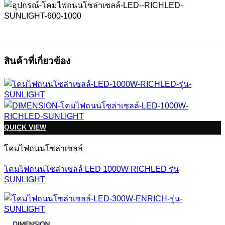
สินค้าที่เกี่ยวข้อง
QUICK VIEW
โคมไฟถนนโซล่าเซลล์
โคมไฟถนนโซล่าเซลล์ LED 1000W RICHLED รุ่น
SUNLIGHT