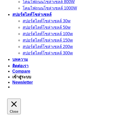
โคมไฟถนนโซล่าเซลล์ 800W
โคมไฟถนนโซล่าเซลล์ 1000W
สปอร์ตไลท์โซล่าเซลล์
สปอร์ตไลท์โซล่าเซลล์ 30w
สปอร์ตไลท์โซล่าเซลล์ 50w
สปอร์ตไลท์โซล่าเซลล์ 100w
สปอร์ตไลท์โซล่าเซลล์ 150w
สปอร์ตไลท์โซล่าเซลล์ 200w
สปอร์ตไลท์โซล่าเซลล์ 300w
บทความ
ติดต่อเรา
Compare
เข้าสู่ระบบ
Newsletter
Close