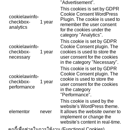
"Advertisement".
This cookies is set by GDPR
Cookie Consent WordPress
cookielawinfo-
Plugin. The cookie is used to
checkbox-
1 year
remember the user consent
analytics
for the cookies under the
category "Analytics".
This cookie is set by GDPR
cookielawinfo-
Cookie Consent plugin. The
checkbox-
1 year
cookies is used to store the
necessary
user consent for the cookies
in the category "Necessary".
This cookie is set by GDPR
Cookie Consent plugin. The
cookielawinfo-
cookie is used to store the
checkbox-
1 year
user consent for the cookies
performance
in the category
"Performance".
This cookie is used by the
website's WordPress theme.
elementor
never
It allows the website owner to
implement or change the
website's content in real-time.
คุกกี้เพื่อช่วยในการใช้งาน (Functional Cookies)