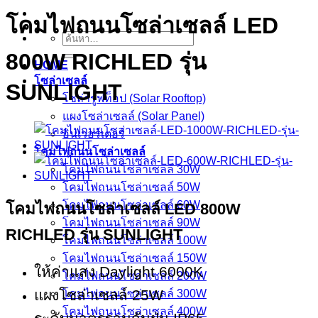
โคมไฟถนนโซล่าเซลล์ LED
ค้นหา:
800W RICHLED รุ่น
HOME
โซล่าเซลล์
SUNLIGHT
โซล่ารูฟท็อป (Solar Rooftop)
แผงโซล่าเซลล์ (Solar Panel)
อินเวอร์เตอร์
โคมไฟถนนโซล่าเซลล์
โคมไฟถนนโซล่าเซลล์ 30W
โคมไฟถนนโซล่าเซลล์ 50W
โคมไฟถนนโซล่าเซลล์ 60W
โคมไฟถนนโซล่าเซลล์ LED 800W
โคมไฟถนนโซล่าเซลล์ 90W
RICHLED รุ่น SUNLIGHT
โคมไฟถนนโซล่าเซลล์ 100W
โคมไฟถนนโซล่าเซลล์ 150W
ให้ค่าแสง Daylight 6000K
โคมไฟถนนโซล่าเซลล์ 200W
แผงโซล่าเซลล์ 25W
โคมไฟถนนโซล่าเซลล์ 300W
โคมไฟถนนโซล่าเซลล์ 400W