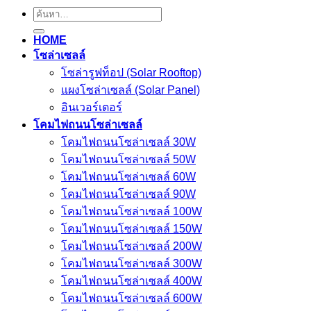
ค้นหา:
HOME
โซล่าเซลล์
โซล่ารูฟท็อป (Solar Rooftop)
แผงโซล่าเซลล์ (Solar Panel)
อินเวอร์เตอร์
โคมไฟถนนโซล่าเซลล์
โคมไฟถนนโซล่าเซลล์ 30W
โคมไฟถนนโซล่าเซลล์ 50W
โคมไฟถนนโซล่าเซลล์ 60W
โคมไฟถนนโซล่าเซลล์ 90W
โคมไฟถนนโซล่าเซลล์ 100W
โคมไฟถนนโซล่าเซลล์ 150W
โคมไฟถนนโซล่าเซลล์ 200W
โคมไฟถนนโซล่าเซลล์ 300W
โคมไฟถนนโซล่าเซลล์ 400W
โคมไฟถนนโซล่าเซลล์ 600W