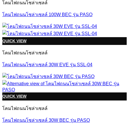
โคมไฟถนนโซล่าเซลล์
โคมไฟถนนโซล่าเซลล์ 100W BEC รุ่น PASO
QUICK VIEW
โคมไฟถนนโซล่าเซลล์
โคมไฟถนนโซล่าเซลล์ 30W EVE รุ่น SSL-04
QUICK VIEW
โคมไฟถนนโซล่าเซลล์
โคมไฟถนนโซล่าเซลล์ 30W BEC รุ่น PASO