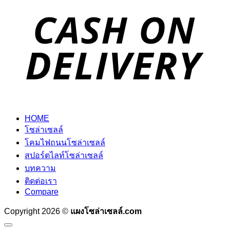
D
HOME
โซล่าเซลล์
โคมไฟถนนโซล่าเซลล์
สปอร์ตไลท์โซล่าเซลล์
บทความ
ติดต่อเรา
Compare
Copyright 2026 ©
แผงโซล่าเซลล์.com