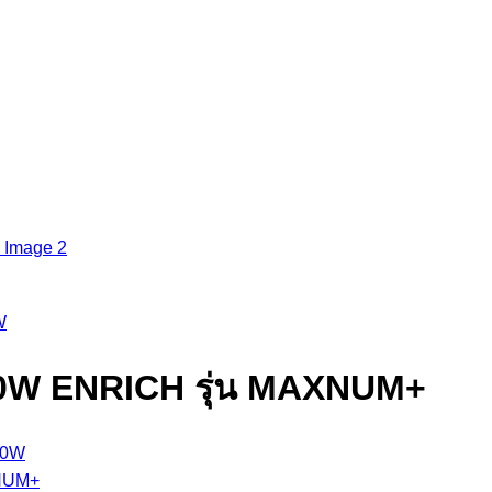
W
00W ENRICH รุ่น MAXNUM+