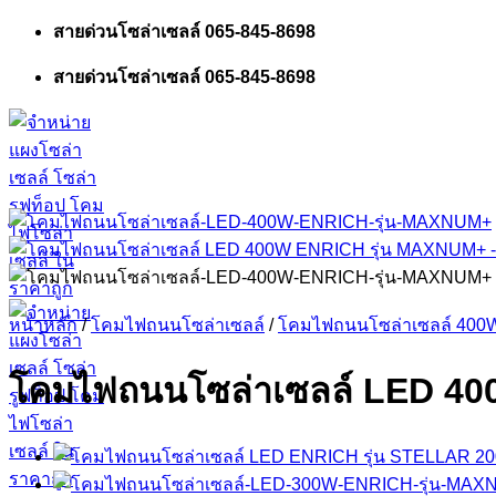
ข้าม
สายด่วนโซล่าเซลล์ 065-845-8698
ไป
สายด่วนโซล่าเซลล์ 065-845-8698
ยัง
เนื้อหา
หน้าหลัก
/
โคมไฟถนนโซล่าเซลล์
/
โคมไฟถนนโซล่าเซลล์ 400
โคมไฟถนนโซล่าเซลล์ LED 4