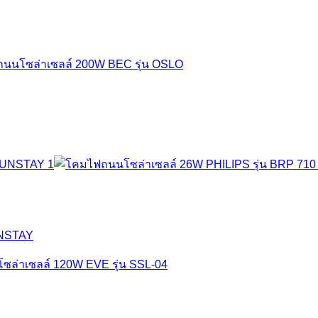
UNSTAY