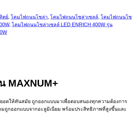
ิตย์
,
โคมไฟถนนโซล่า
,
โคมไฟถนนโซล่าเซลล์
,
โคมไฟถนนโซ
400W
,
โคมไฟถนนโซล่าเซลล์ LED ENRICH 400W รุ่น
00W
ุ่น MAXNUM+
อยอดให้ทันสมัย ถูกออกแบบมาเพื่อตอบสนองทุกความต้องการ
มถูกออกแบบจากอะลูมิเนียม พร้อมประสิทธิภาพที่สูงขึ้นและ