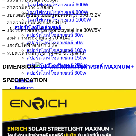
โคมไฟถนนโซล่าเซลล์ 600W
– ค่าความสว่าง 5200lm
โคมไฟถนนโซล่าเซลล์ 800W
– แบตเตอรี่ลิเธียมไอออนฟอสเฟต 37.5 Ah/3.2V
โคมไฟถนนโซล่าเซลล์ 1000W
– ค่าความถูกต้องของสี CRI70
สปอร์ตไลท์โซล่าเซลล์
– แผงโซล่าเซลล์ชนิด Monocrystalline 30W/5V
สปอร์ตไลท์โซล่าเซลล์ 30w
– องศาการกระจายแสง 70°x140°
สปอร์ตไลท์โซล่าเซลล์ 50w
– แรงดันไฟฟ้าขาเข้า 3.2V
สปอร์ตไลท์โซล่าเซลล์ 100w
– ระยะเวลาในการชาร์จ 4-8 ชั่วโมง/วัน
สปอร์ตไลท์โซล่าเซลล์ 150w
สปอร์ตไลท์โซล่าเซลล์ 200w
DIMENSION
สปอร์ตไลท์โซล่าเซลล์ 300w
SPECIFICATION
บทความ
ติดต่อเรา
Compare
0
ตะกร้าสินค้า