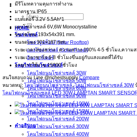
มีรีโมทความคุมการทำงาน
มาตรฐาน IP65
ค้นหา:
แบตเตอรี่ 3.2V 5.5Ah*1
แผงโซล่าเซลล์ 6V,6W Monocrystalline
HOME
ขนาดโคม 193x54x391 mm.
โซล่าเซลล์
ขนาดแผง 301×187 mm.
โซล่ารูฟท็อป (Solar Rooftop)
ระยะเวลาส่องสว่าง : ความสว่าง 100% 4-5 ชั่วโมง,ความสว
แผงโซล่าเซลล์ (Solar Panel)
ระยะเวลาชาร์จ 6-8 ชั่วโมงขึ่นอยู่กับแสงแดดที่ได้รับ
อินเวอร์เตอร์
อายุการใช้งาน 15000 ชั่วโมง
โคมไฟถนนโซล่าเซลล์
โคมไฟถนนโซล่าเซลล์ 30W
สนใจสอบถาม Line @richestsupply
Compare
โคมไฟถนนโซล่าเซลล์ 50W
หมวดหมู่:
โคมไฟถนนโซล่าเซลล์
,
โคมไฟถนนโซล่าเซลล์ 30W
โคมไฟถนนโซล่าเซลล์ 60W
โคมไฟถนนโซล่าเซลล์ LED 30W LAMPTAN SMART SENSOR
โคมไฟถนนโซล่าเซลล์ 90W
โคมไฟถนนโซล่าเซลล์ 100W
โคมไฟถนนโซล่าเซลล์ 150W
โคมไฟถนนโซล่าเซลล์ 200W
คำอธิบาย
โคมไฟถนนโซล่าเซลล์ 300W
โคมไฟถนนโซล่าเซลล์ 400W