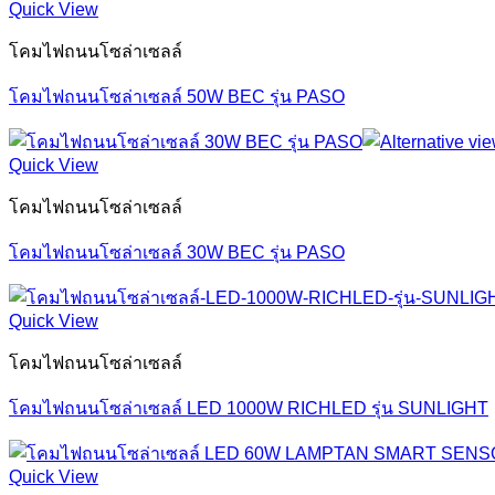
Quick View
โคมไฟถนนโซล่าเซลล์
โคมไฟถนนโซล่าเซลล์ 50W BEC รุ่น PASO
Quick View
โคมไฟถนนโซล่าเซลล์
โคมไฟถนนโซล่าเซลล์ 30W BEC รุ่น PASO
Quick View
โคมไฟถนนโซล่าเซลล์
โคมไฟถนนโซล่าเซลล์ LED 1000W RICHLED รุ่น SUNLIGHT
Quick View