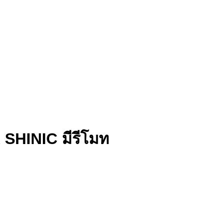
HINIC มีรีโมท