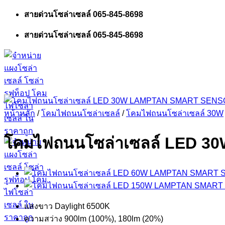
ข้าม
สายด่วนโซล่าเซลล์ 065-845-8698
ไป
สายด่วนโซล่าเซลล์ 065-845-8698
ยัง
เนื้อหา
หน้าหลัก
/
โคมไฟถนนโซล่าเซลล์
/
โคมไฟถนนโซล่าเซลล์ 30W
โคมไฟถนนโซล่าเซลล์ LED 3
แสงขาว Daylight 6500K
ความสว่าง 900lm (100%), 180lm (20%)