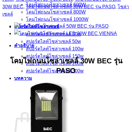
โคมไฟถนนโซล่าเซลล์ 600W
30W BEC
,
โคมไฟถนนโซล่าเซลล์ 30W BEC รุ่น PASO
,
โซล่า
โคมไฟถนนโซล่าเซลล์ 800W
เซลล์
โคมไฟถนนโซล่าเซลล์ 1000W
สปอร์ตไลท์โซล่าเซลล์
สปอร์ตไลท์โซล่าเซลล์ 30w
สปอร์ตไลท์โซล่าเซลล์ 50w
คำอธิบาย
สปอร์ตไลท์โซล่าเซลล์ 100w
สปอร์ตไลท์โซล่าเซลล์ 150w
โคมไฟถนนโซล่าเซลล์ 30W BEC รุ่น
สปอร์ตไลท์โซล่าเซลล์ 200w
PASO
สปอร์ตไลท์โซล่าเซลล์ 300w
บทความ
ติดต่อเรา
Compare
0
ตะกร้าสินค้า