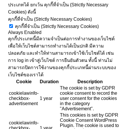
ประเภทได้ ยกเว้น คุกกี้ที่จำเป็น (Strictly Necessary
Cookies) ดังนี้
คุกกี้ที่จำเป็น (Strictly Necessary Cookies)
คุกกี้ที่จำเป็น (Strictly Necessary Cookies)
Always Enabled
คุกกี้ประเภทนี้มีความจำเป็นต่อการทำงานของเว็บไซต์
เพื่อให้เว็บไซต์สามารถทำงานได้เป็นปกติ มีความ
ปลอดภัย และทำให้ท่านสามารถเข้าใช้เว็บไซต์ได้ เช่น
การ log in เข้าสู่เว็บไซต์ การยืนยันตัวตน ทั้งนี้ ท่านไม่
สามารถปิดการใช้งานของคุกกี้ประเภทนี้ผ่านระบบของ
เว็บไซต์ของเราได้
Cookie
Duration
Description
The cookie is set by GDPR
cookielawinfo-
cookie consent to record the
checkbox-
1 year
user consent for the cookies
advertisement
in the category
"Advertisement".
This cookies is set by GDPR
Cookie Consent WordPress
cookielawinfo-
Plugin. The cookie is used to
checkbox-
1 year