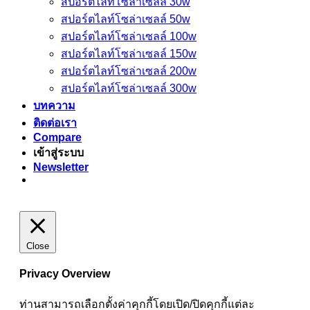
สปอร์ตไลท์โซล่าเซลล์ 30w
สปอร์ตไลท์โซล่าเซลล์ 50w
สปอร์ตไลท์โซล่าเซลล์ 100w
สปอร์ตไลท์โซล่าเซลล์ 150w
สปอร์ตไลท์โซล่าเซลล์ 200w
สปอร์ตไลท์โซล่าเซลล์ 300w
บทความ
ติดต่อเรา
Compare
เข้าสู่ระบบ
Newsletter
Close
Privacy Overview
ท่านสามารถเลือกตั้งค่าคุกกี้โดยเปิด/ปิดคุกกี้แต่ละ