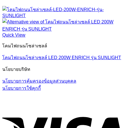
Quick View
โคมไฟถนนโซล่าเซลล์
โคมไฟถนนโซล่าเซลล์ LED 200W ENRICH รุ่น SUNLIGHT
นโยบายบริษัท
นโยบายการคุ้มครองข้อมูลส่วนบุคคล
นโยบายการใช้คุกกี้
V