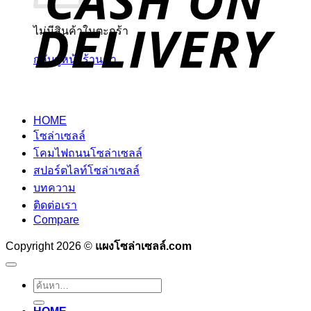
ไม่มีสินค้าในตะกร้า
กลับสู่หน้าร้านค้า
HOME
โซล่าเซลล์
โคมไฟถนนโซล่าเซลล์
สปอร์ตไลท์โซล่าเซลล์
บทความ
ติดต่อเรา
Compare
Copyright 2026 ©
แผงโซล่าเซลล์.com
ค้นหา: