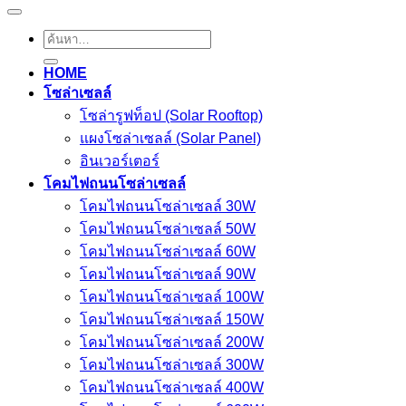
ค้นหา:
HOME
โซล่าเซลล์
โซล่ารูฟท็อป (Solar Rooftop)
แผงโซล่าเซลล์ (Solar Panel)
อินเวอร์เตอร์
โคมไฟถนนโซล่าเซลล์
โคมไฟถนนโซล่าเซลล์ 30W
โคมไฟถนนโซล่าเซลล์ 50W
โคมไฟถนนโซล่าเซลล์ 60W
โคมไฟถนนโซล่าเซลล์ 90W
โคมไฟถนนโซล่าเซลล์ 100W
โคมไฟถนนโซล่าเซลล์ 150W
โคมไฟถนนโซล่าเซลล์ 200W
โคมไฟถนนโซล่าเซลล์ 300W
โคมไฟถนนโซล่าเซลล์ 400W