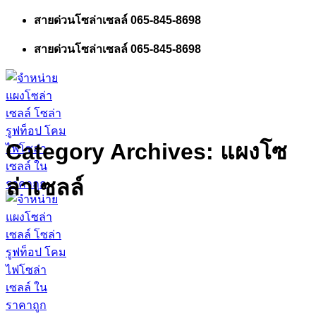
ข้าม
สายด่วนโซล่าเซลล์ 065-845-8698
ไป
สายด่วนโซล่าเซลล์ 065-845-8698
ยัง
เนื้อหา
Category Archives:
แผงโซ
ล่าเซลล์