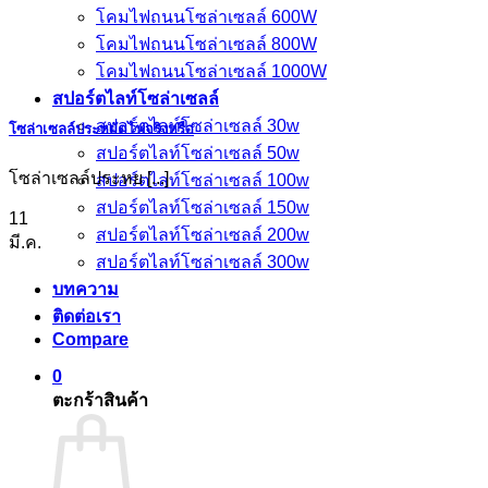
โคมไฟถนนโซล่าเซลล์ 600W
โคมไฟถนนโซล่าเซลล์ 800W
โคมไฟถนนโซล่าเซลล์ 1000W
สปอร์ตไลท์โซล่าเซลล์
สปอร์ตไลท์โซล่าเซลล์ 30w
โซล่าเซลล์ประหยัดไฟจริงหรือ
สปอร์ตไลท์โซล่าเซลล์ 50w
โซล่าเซลล์ประหย [...]
สปอร์ตไลท์โซล่าเซลล์ 100w
สปอร์ตไลท์โซล่าเซลล์ 150w
11
สปอร์ตไลท์โซล่าเซลล์ 200w
มี.ค.
สปอร์ตไลท์โซล่าเซลล์ 300w
บทความ
ติดต่อเรา
Compare
0
ตะกร้าสินค้า