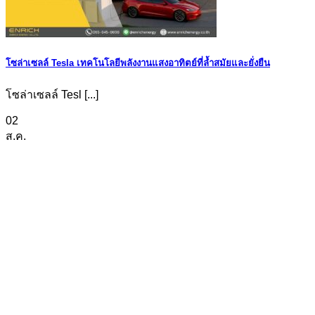
โซล่าเซลล์ Tesla เทคโนโลยีพลังงานแสงอาทิตย์ที่ล้ำสมัยและยั่งยืน
โซล่าเซลล์ Tesl [...]
02
ส.ค.