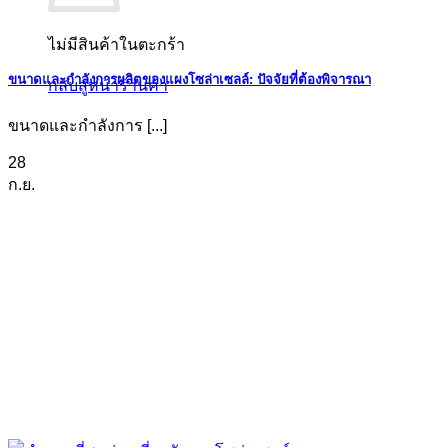
ไม่มีสินค้าในตะกร้า
ขนาดและกำลังการผลิตของแผงโซล่าเซลล์: ปัจจัยที่ต้องพิจารณา
กลับสู่หน้าร้านค้า
ขนาดและกำลังการ [...]
28
ก.ย.