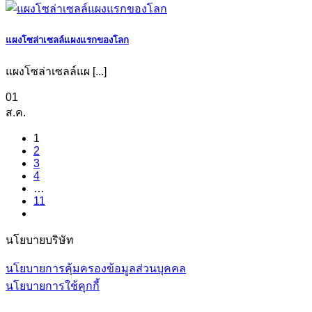
แผงโซล่าเซลล์แผงแรกของโลก
แผงโซล่าเซลล์แผ [...]
01
ส.ค.
1
2
3
4
…
11
นโยบายบริษัท
นโยบายการคุ้มครองข้อมูลส่วนบุคคล
นโยบายการใช้คุกกี้