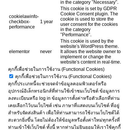
in the category "Necessary".
This cookie is set by GDPR
Cookie Consent plugin. The
cookielawinfo-
cookie is used to store the
checkbox-
1 year
user consent for the cookies
performance
in the category
"Performance".
This cookie is used by the
website's WordPress theme.
elementor
never
It allows the website owner to
implement or change the
website's content in real-time.
คุกกี้เพื่อช่วยในการใช้งาน (Functional Cookies)
คุกกี้เพื่อช่วยในการใช้งาน (Functional Cookies)
คุกกี้ประเภทนี้จะช่วยจดจำข้อมูลคอมพิวเตอร์หรือ
อุปกรณ์อิเล็กทรอนิกส์ที่ท่านใช้เข้าชมเว็บไซต์ ข้อมูลการ
ลงทะเบียนหรือ log in ข้อมูลการตั้งค่าหรือตัวเลือกที่ท่าน
เคยเลือกไว้บนเว็บไซต์ เช่น ภาษาที่แสดงบนเว็บไซต์ ที่อยู่
สำหรับจัดส่งสินค้า เพื่อให้ท่านสามารถใช้งานเว็บไซต์ได้
สะดวกยิ่งขึ้น โดยไม่ต้องให้ข้อมูลหรือตั้งค่าใหม่ทุกครั้งที่
ท่านเข้าใช้เว็บไซต์ ทั้งนี้ หากท่านไม่ยินยอมให้เราใช้คุกกี้