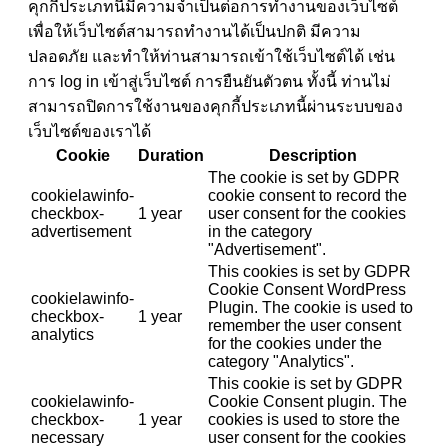
คุกกี้ประเภทนี้มีความจำเป็นต่อการทำงานของเว็บไซต์
เพื่อให้เว็บไซต์สามารถทำงานได้เป็นปกติ มีความ
ปลอดภัย และทำให้ท่านสามารถเข้าใช้เว็บไซต์ได้ เช่น
การ log in เข้าสู่เว็บไซต์ การยืนยันตัวตน ทั้งนี้ ท่านไม่
สามารถปิดการใช้งานของคุกกี้ประเภทนี้ผ่านระบบของ
เว็บไซต์ของเราได้
Cookie
Duration
Description
The cookie is set by GDPR
cookielawinfo-
cookie consent to record the
checkbox-
1 year
user consent for the cookies
advertisement
in the category
"Advertisement".
This cookies is set by GDPR
Cookie Consent WordPress
cookielawinfo-
Plugin. The cookie is used to
checkbox-
1 year
remember the user consent
analytics
for the cookies under the
category "Analytics".
This cookie is set by GDPR
cookielawinfo-
Cookie Consent plugin. The
checkbox-
1 year
cookies is used to store the
necessary
user consent for the cookies