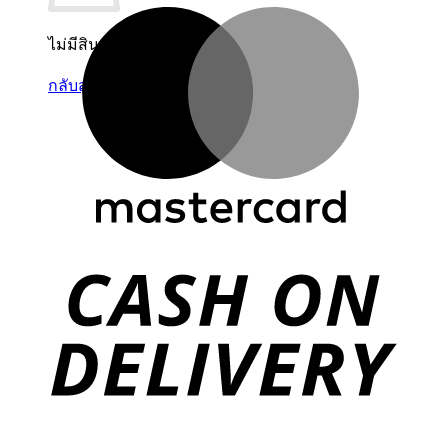
M
ไม่มีสินค้าในตะกร้า
กลับสู่หน้าร้านค้า
D