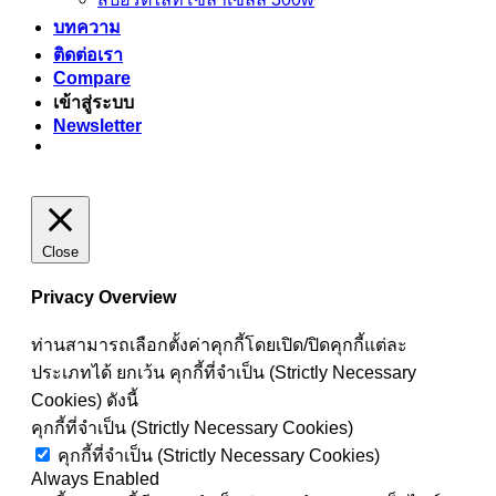
บทความ
ติดต่อเรา
Compare
เข้าสู่ระบบ
Newsletter
Close
Privacy Overview
ท่านสามารถเลือกตั้งค่าคุกกี้โดยเปิด/ปิดคุกกี้แต่ละ
ประเภทได้ ยกเว้น คุกกี้ที่จำเป็น (Strictly Necessary
Cookies) ดังนี้
คุกกี้ที่จำเป็น (Strictly Necessary Cookies)
คุกกี้ที่จำเป็น (Strictly Necessary Cookies)
Always Enabled