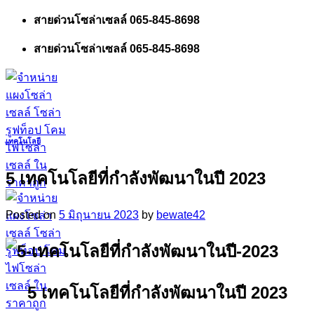
ข้าม
สายด่วนโซล่าเซลล์ 065-845-8698
ไป
สายด่วนโซล่าเซลล์ 065-845-8698
ยัง
เนื้อหา
เทคโนโลยี
5 เทคโนโลยีที่กำลังพัฒนาในปี 2023
Posted on
5 มิถุนายน 2023
by
bewate42
5 เทคโนโลยีที่กำลังพัฒนาในปี 2023