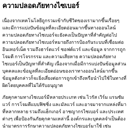
ความปลอดภัยทางไซเบอร์
เนื่องจากเทคโนโลยีถูกรวมเข้ากับชีวิตของเรามากขึ้นเรื่อยๆ
และมีการแบ่งปันข้อมูลที่ละเอียดอ่อนมากขึ้นทางออนไลน์
ความปลอดภัยทางไซเบอร์จะยังคงเป็นปัญหาที่สำคัญต่อไป
ความปลอดภัยทางไซเบอร์หมายถึงการป้องกันระบบที่เชื่อมต่อ
อินเทอร์เน็ต รวมถึงฮาร์ดแวร์ ซอฟต์แวร์ และข้อมูล จากการถูก
โจมตี การโจรกรรม และความเสียหาย ความปลอดภัยทาง
ไซเบอร์เป็นปัญหาที่สำคัญ เนื่องจากเมื่อมีการแบ่งปันข้อมูลส่วน
บุคคลและข้อมูลที่ละเอียดอ่อนของเราทางออนไลน์มากขึ้น
ข้อมูลดังกล่าวก็จะยิ่งเสี่ยงต่อการถูกเข้าถึงหรือนำไปใช้ในทางที่
ผิดโดยบุคคลที่ไม่ได้รับอนุญาต
ภัยคุกคามทางไซเบอร์มีหลายประเภท เช่น ไวรัส เวิร์ม แรนซัม
แวร์ การโจมตีแบบฟิชชิ่ง และมัลแวร์ และอาจมาจากแหล่งที่มา
ที่หลากหลาย รวมถึงแฮ็กเกอร์ อาชญากรไซเบอร์ และประเทศ
ต่างๆ เพื่อป้องกันภัยคุกคามเหล่านี้ องค์กรและบุคคลจำเป็นต้อง
นำมาตรการรักษาความปลอดภัยทางไซเบอร์มาใช้ เช่น