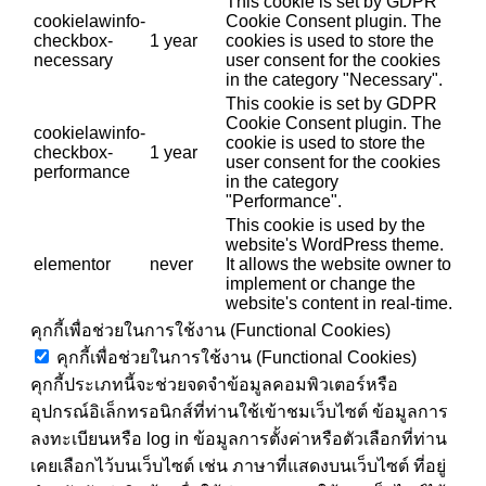
This cookie is set by GDPR
cookielawinfo-
Cookie Consent plugin. The
checkbox-
1 year
cookies is used to store the
necessary
user consent for the cookies
in the category "Necessary".
This cookie is set by GDPR
Cookie Consent plugin. The
cookielawinfo-
cookie is used to store the
checkbox-
1 year
user consent for the cookies
performance
in the category
"Performance".
This cookie is used by the
website's WordPress theme.
elementor
never
It allows the website owner to
implement or change the
website's content in real-time.
คุกกี้เพื่อช่วยในการใช้งาน (Functional Cookies)
คุกกี้เพื่อช่วยในการใช้งาน (Functional Cookies)
คุกกี้ประเภทนี้จะช่วยจดจำข้อมูลคอมพิวเตอร์หรือ
อุปกรณ์อิเล็กทรอนิกส์ที่ท่านใช้เข้าชมเว็บไซต์ ข้อมูลการ
ลงทะเบียนหรือ log in ข้อมูลการตั้งค่าหรือตัวเลือกที่ท่าน
เคยเลือกไว้บนเว็บไซต์ เช่น ภาษาที่แสดงบนเว็บไซต์ ที่อยู่