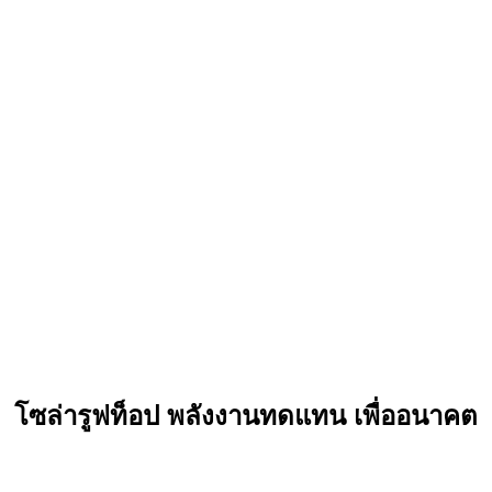
โซล่ารูฟท็อป พลังงานทดแทน เพื่ออนาคต