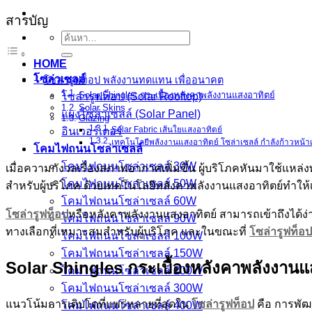
สารบัญ
ค้นหา:
HOME
โซล่าเซลล์
โซล่ารูฟท็อป พลังงานทดแทน เพื่ออนาคต
Solar Shingles กระเบื้องหลังคาพลังงานแสงอาทิตย์
โซล่ารูฟท็อป (Solar Rooftop)
Solar Skins
แผงโซล่าเซลล์ (Solar Panel)
Glazing
Solar Fabric เส้นใยแสงอาทิตย์
อินเวอร์เตอร์
เทคโนโลยีพลังงานแสงอาทิตย์ โซล่าเซลล์ กำลังก้าวหน้
โคมไฟถนนโซล่าเซลล์
โคมไฟถนนโซล่าเซลล์ 30W
เมื่อความกังวลเรื่องสภาพอากาศเพิ่มขึ้น ผู้บริโภคหันมาใช้แหล่ง
โคมไฟถนนโซล่าเซลล์ 50W
สำหรับผู้บริโภค ด้วยเทคโนโลยีหลังคาพลังงานแสงอาทิตย์ทำให้
โคมไฟถนนโซล่าเซลล์ 60W
โซล่ารูฟท็อป
หรือหลังคาพลังงานแสงอาทิตย์ สามารถเข้าถึงได้ง่าย
โคมไฟถนนโซล่าเซลล์ 90W
ทางเลือกที่เหมาะสมสำหรับผู้บริโภค และในขณะที่
โซล่ารูฟท็อป
โคมไฟถนนโซล่าเซลล์ 100W
โคมไฟถนนโซล่าเซลล์ 150W
Solar Shingles กระเบื้องหลังคาพลังงานแ
โคมไฟถนนโซล่าเซลล์ 200W
โคมไฟถนนโซล่าเซลล์ 300W
แนวโน้มการเติบโตที่แพร่หลายที่สุดใน
โซล่ารูฟท็อป
คือ การพัฒ
โคมไฟถนนโซล่าเซลล์ 400W