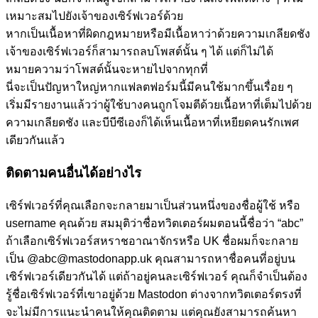
เหมาะสมไปยังเจ้าของเซิร์ฟเวอร์ด้วย
หากเป็นเนื้อหาที่ผิดกฎหมายหรือมีเนื้อหาว่าด้วยความเกลียดชัง
เจ้าของเซิร์ฟเวอร์ก็สามารถลบโพสต์นั้น ๆ ได้ แต่ก็ไม่ได้
หมายความว่าโพสต์นั้นจะหายไปจากทุกที่
นี่จะเป็นปัญหาใหญ่หากแฟลตฟอร์มนี้มีคนใช้มากขึ้นเรื่อย ๆ
เริ่มมีรายงานแล้วว่าผู้ใช้บางคนถูกโจมตีด้วยเนื้อหาที่เต็มไปด้วย
ความเกลียดชัง และบีบีซีเองก็ได้เห็นเนื้อหาที่เหยียดคนรักเพศ
เดียวกันแล้ว
ติดตามคนอื่นได้อย่างไร
เซิร์ฟเวอร์ที่คุณเลือกจะกลายมาเป็นส่วนหนึ่งของชื่อผู้ใช้ หรือ
username คุณด้วย สมมุติว่าชื่อทวิตเตอร์ผมตอนนี้ชื่อว่า “abc”
ถ้าเลือกเซิร์ฟเวอร์สหราชอาณาจักรหรือ UK ชื่อผมก็จะกลาย
เป็น @abc@mastodonapp.uk คุณสามารถหาชื่อคนที่อยู่บน
เซิร์ฟเวอร์เดียวกันได้ แต่ถ้าอยู่คนละเซิร์ฟเวอร์ คุณก็จำเป็นต้อง
รู้ชื่อเซิร์ฟเวอร์ที่เขาอยู่ด้วย Mastodon ต่างจากทวิตเตอร์ตรงที่
จะไม่มีการแนะนำคนให้คุณติดตาม แต่คุณยังสามารถค้นหา