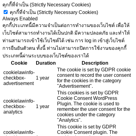
คุกกี้ที่จำเป็น (Strictly Necessary Cookies)
คุกกี้ที่จำเป็น (Strictly Necessary Cookies)
Always Enabled
คุกกี้ประเภทนี้มีความจำเป็นต่อการทำงานของเว็บไซต์ เพื่อให้
เว็บไซต์สามารถทำงานได้เป็นปกติ มีความปลอดภัย และทำให้
ท่านสามารถเข้าใช้เว็บไซต์ได้ เช่น การ log in เข้าสู่เว็บไซต์
การยืนยันตัวตน ทั้งนี้ ท่านไม่สามารถปิดการใช้งานของคุกกี้
ประเภทนี้ผ่านระบบของเว็บไซต์ของเราได้
Cookie
Duration
Description
The cookie is set by GDPR cookie
cookielawinfo-
consent to record the user consent
checkbox-
1 year
for the cookies in the category
advertisement
"Advertisement".
This cookies is set by GDPR
Cookie Consent WordPress
cookielawinfo-
Plugin. The cookie is used to
checkbox-
1 year
remember the user consent for the
analytics
cookies under the category
"Analytics".
This cookie is set by GDPR
cookielawinfo-
Cookie Consent plugin. The