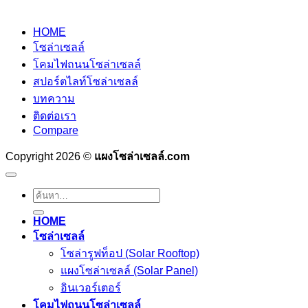
HOME
โซล่าเซลล์
โคมไฟถนนโซล่าเซลล์
สปอร์ตไลท์โซล่าเซลล์
บทความ
ติดต่อเรา
Compare
Copyright 2026 ©
แผงโซล่าเซลล์.com
ค้นหา:
HOME
โซล่าเซลล์
โซล่ารูฟท็อป (Solar Rooftop)
แผงโซล่าเซลล์ (Solar Panel)
อินเวอร์เตอร์
โคมไฟถนนโซล่าเซลล์