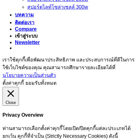
สปอร์ตไลท์โซล่าเซลล์ 300w
บทความ
ติดต่อเรา
Compare
เข้าสู่ระบบ
Newsletter
เราใช้คุกกี้เพื่อพัฒนาประสิทธิภาพ และประสบการณ์ที่ดีในการ
ใช้เว็บไซต์ของคุณ คุณสามารถศึกษารายละเอียดได้ที่
นโยบายความเป็นส่วนตัว
ตั้งค่าคุกกี้
ยอมรับทั้งหมด
Close
Privacy Overview
ท่านสามารถเลือกตั้งค่าคุกกี้โดยเปิด/ปิดคุกกี้แต่ละประเภทได้
ยกเว้น คุกกี้ที่จำเป็น (Strictly Necessary Cookies) ดังนี้