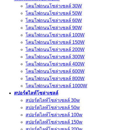
โคมไฟถนนโซล่าเซลล์ 30W
โคมไฟถนนโซล่าเซลล์ 50W
โคมไฟถนนโซล่าเซลล์ 60W
โคมไฟถนนโซล่าเซลล์ 90W
โคมไฟถนนโซล่าเซลล์ 100W
โคมไฟถนนโซล่าเซลล์ 150W
โคมไฟถนนโซล่าเซลล์ 200W
โคมไฟถนนโซล่าเซลล์ 300W
โคมไฟถนนโซล่าเซลล์ 400W
โคมไฟถนนโซล่าเซลล์ 600W
โคมไฟถนนโซล่าเซลล์ 800W
โคมไฟถนนโซล่าเซลล์ 1000W
สปอร์ตไลท์โซล่าเซลล์
สปอร์ตไลท์โซล่าเซลล์ 30w
สปอร์ตไลท์โซล่าเซลล์ 50w
สปอร์ตไลท์โซล่าเซลล์ 100w
สปอร์ตไลท์โซล่าเซลล์ 150w
สปอร์ตไลท์โซล่าเซลล์ 200w