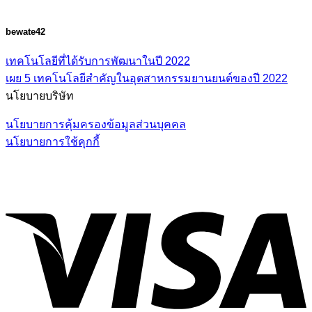
bewate42
เทคโนโลยีที่ได้รับการพัฒนาในปี 2022
เผย 5 เทคโนโลยีสำคัญในอุตสาหกรรมยานยนต์ของปี 2022
นโยบายบริษัท
นโยบายการคุ้มครองข้อมูลส่วนบุคคล
นโยบายการใช้คุกกี้
V