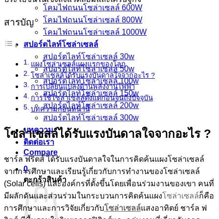
โคมไฟถนนโซล่าเซลล์ 600W
โคมไฟถนนโซล่าเซลล์ 800W
สารบัญ
โคมไฟถนนโซล่าเซลล์ 1000W
สปอร์ตไลท์โซล่าเซลล์
สปอร์ตไลท์โซล่าเซลล์ 30w
แผงโซล่าเซลล์แผงแรกของโลก
สปอร์ตไลท์โซล่าเซลล์ 50w
โซล่าเซลล์ได้รับแรงบันดาลใจจากอะไร ?
สปอร์ตไลท์โซล่าเซลล์ 100w
การเปลี่ยนแปลงด้านพลังงานไฟฟ้า
สปอร์ตไลท์โซล่าเซลล์ 150w
การใช้โซล่าเซลล์ตั้งแต่ก่อนจนถึงปัจจุบัน
สปอร์ตไลท์โซล่าเซลล์ 200w
บทความก่อนหน้านี้
สปอร์ตไลท์โซล่าเซลล์ 300w
บทความ
โซล่าเซลล์ได้รับแรงบันดาลใจจากอะไร ?
ติดต่อเรา
Compare
ชาร์ล ฟริตส์ ได้รับแรงบันดาลใจในการคิดค้นแผงโซล่าเซลล์
0
จากการศึกษาและเรียนรู้เกี่ยวกับการทำงานของโซล่าเซลล์
ตะกร้าสินค้า
(Solar cells) และองค์กรที่ตั้งขึ้นโดยเพื่อนร่วมงานของเขา คนที่
มีผลักดันและส่วนร่วมในกระบวนการคิดค้นแผง
โซล่าเซลล์
ก็คือ
การศึกษาและการวิจัยเกี่ยวกับ
โซล่าเซลล์
แสงอาทิตย์ ชาร์ล ฟ