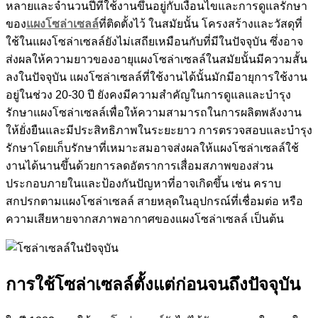
หลายและจำนวนปีที่ใช้งานขึ้นอยู่กับเงื่อนไขและการดูแลรักษา
ของ
แผงโซล่าเซลล์
ที่ติดตั้งไว้ ในสมัยนั้น โครงสร้างและวัสดุที่
ใช้ในแผงโซล่าเซลล์ยังไม่เสถียเหมือนกับที่มีในปัจจุบัน ซึ่งอาจ
ส่งผลให้ความยาวของอายุแผงโซล่าเซลล์ในสมัยนั้นมีความสั้น
ลงในปัจจุบัน แผงโซล่าเซลล์ที่ใช้งานได้นั้นมักมีอายุการใช้งาน
อยู่ในช่วง 20-30 ปี ยังคงมีความสำคัญในการดูแลและบำรุง
รักษาแผงโซล่าเซลล์เพื่อให้ความสามารถในการผลิตพลังงาน
ให้ยั่งยืนและมีประสิทธิภาพในระยะยาว การตรวจสอบและบำรุง
รักษาโดยเก็บรักษาที่เหมาะสมอาจส่งผลให้แผงโซล่าเซลล์ใช้
งานได้นานขึ้นด้วยการลดอัตราการเสื่อมสภาพของส่วน
ประกอบภายในและป้องกันปัญหาที่อาจเกิดขึ้น เช่น คราบ
สกปรกตามแผงโซล่าเซลล์ สายหลุดในอุปกรณ์ที่เชื่อมต่อ หรือ
ความเสียหายจากสภาพอากาศของแผงโซล่าเซลล์ เป็นต้น
การใช้โซล่าเซลล์ตั้งแต่ก่อนจนถึงปัจจุบัน