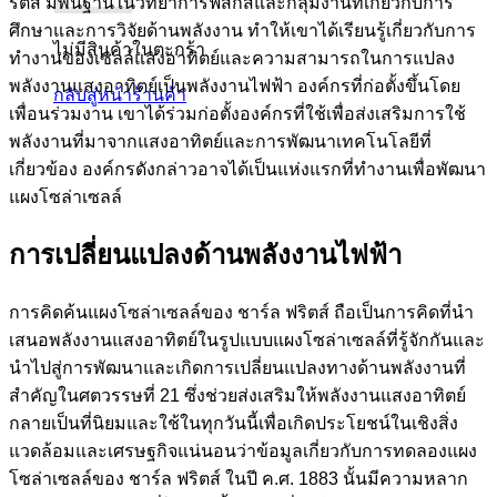
ริตส์ มีพื้นฐานในวิทยาการฟิสิกส์และกลุ่มงานที่เกี่ยวกับการ
ศึกษาและการวิจัยด้านพลังงาน ทำให้เขาได้เรียนรู้เกี่ยวกับการ
ไม่มีสินค้าในตะกร้า
ทำงานของเซลล์แสงอาทิตย์และความสามารถในการแปลง
พลังงานแสงอาทิตย์เป็นพลังงานไฟฟ้า องค์กรที่ก่อตั้งขึ้นโดย
กลับสู่หน้าร้านค้า
เพื่อนร่วมงาน เขาได้ร่วมก่อตั้งองค์กรที่ใช้เพื่อส่งเสริมการใช้
พลังงานที่มาจากแสงอาทิตย์และการพัฒนาเทคโนโลยีที่
เกี่ยวข้อง องค์กรดังกล่าวอาจได้เป็นแห่งแรกที่ทำงานเพื่อพัฒนา
แผงโซล่าเซลล์
การเปลี่ยนแปลงด้านพลังงานไฟฟ้า
การคิดค้นแผงโซล่าเซลล์ของ ชาร์ล ฟริตส์ ถือเป็นการคิดที่นำ
เสนอพลังงานแสงอาทิตย์ในรูปแบบแผงโซล่าเซลล์ที่รู้จักกันและ
นำไปสู่การพัฒนาและเกิดการเปลี่ยนแปลงทางด้านพลังงานที่
สำคัญในศตวรรษที่ 21 ซึ่งช่วยส่งเสริมให้พลังงานแสงอาทิตย์
กลายเป็นที่นิยมและใช้ในทุกวันนี้เพื่อเกิดประโยชน์ในเชิงสิ่ง
แวดล้อมและเศรษฐกิจแน่นอนว่าข้อมูลเกี่ยวกับการทดลองแผง
โซล่าเซลล์ของ ชาร์ล ฟริตส์ ในปี ค.ศ. 1883 นั้นมีความหลาก