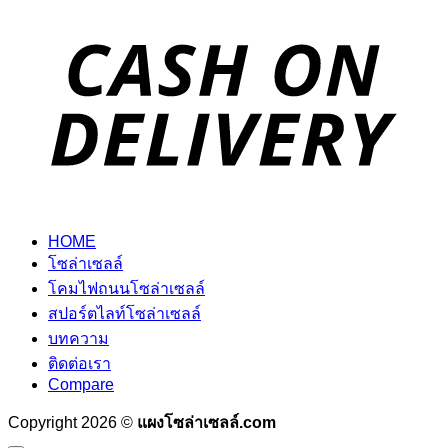
D
HOME
โซล่าเซลล์
โคมไฟถนนโซล่าเซลล์
สปอร์ตไลท์โซล่าเซลล์
บทความ
ติดต่อเรา
Compare
Copyright 2026 ©
แผงโซล่าเซลล์.com