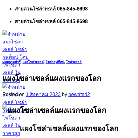
ข้าม
สายด่วนโซล่าเซลล์ 065-845-8698
ไป
สายด่วนโซล่าเซลล์ 065-845-8698
ยัง
เนื้อหา
บทความน่ารู้
,
แผงโซล่าเซลล์
,
โซล่ารูฟท็อป
,
โซล่าเซลล์
แผงโซล่าเซลล์แผงแรกของโลก
Posted on
1 สิงหาคม 2023
by
bewate42
แผงโซล่าเซลล์แผงแรกของโลก