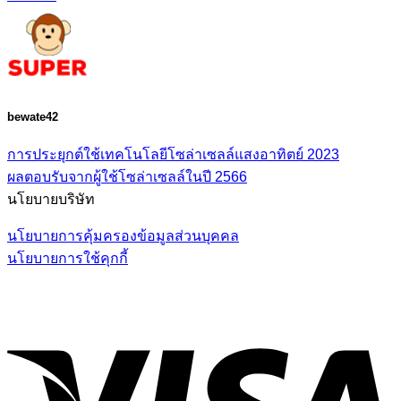
bewate42
การประยุกต์ใช้เทคโนโลยีโซล่าเซลล์แสงอาทิตย์ 2023
ผลตอบรับจากผู้ใช้โซล่าเซลล์ในปี 2566
นโยบายบริษัท
นโยบายการคุ้มครองข้อมูลส่วนบุคคล
นโยบายการใช้คุกกี้
V