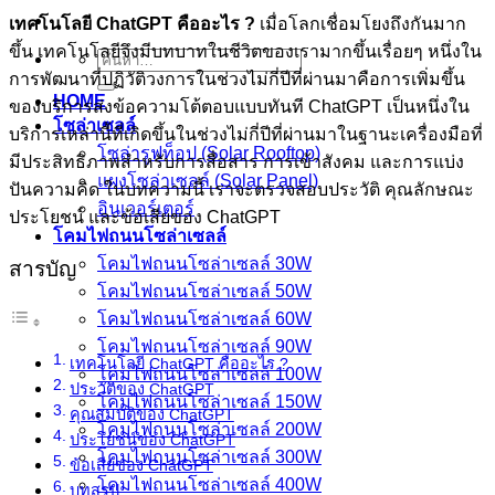
เทคโนโลยี ChatGPT คืออะไร ?
เมื่อโลกเชื่อมโยงถึงกันมาก
ขึ้น เทคโนโลยีจึงมีบทบาทในชีวิตของเรามากขึ้นเรื่อยๆ หนึ่งใน
ค้นหา:
การพัฒนาที่ปฏิวัติวงการในช่วงไม่กี่ปีที่ผ่านมาคือการเพิ่มขึ้น
HOME
ของบริการส่งข้อความโต้ตอบแบบทันที ChatGPT เป็นหนึ่งใน
โซล่าเซลล์
บริการเหล่านี้ที่เกิดขึ้นในช่วงไม่กี่ปีที่ผ่านมาในฐานะเครื่องมือที่
โซล่ารูฟท็อป (Solar Rooftop)
มีประสิทธิภาพสำหรับการสื่อสาร การเข้าสังคม และการแบ่ง
แผงโซล่าเซลล์ (Solar Panel)
ปันความคิด ในบทความนี้ เราจะตรวจสอบประวัติ คุณลักษณะ
อินเวอร์เตอร์
ประโยชน์ และข้อเสียของ ChatGPT
โคมไฟถนนโซล่าเซลล์
โคมไฟถนนโซล่าเซลล์ 30W
สารบัญ
โคมไฟถนนโซล่าเซลล์ 50W
โคมไฟถนนโซล่าเซลล์ 60W
โคมไฟถนนโซล่าเซลล์ 90W
เทคโนโลยี ChatGPT คืออะไร ?
โคมไฟถนนโซล่าเซลล์ 100W
ประวัติของ ChatGPT
โคมไฟถนนโซล่าเซลล์ 150W
คุณสมบัติของ ChatGPT
โคมไฟถนนโซล่าเซลล์ 200W
ประโยชน์ของ ChatGPT
โคมไฟถนนโซล่าเซลล์ 300W
ข้อเสียของ ChatGPT
โคมไฟถนนโซล่าเซลล์ 400W
บทสรุป