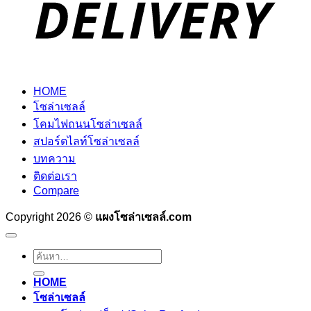
HOME
โซล่าเซลล์
โคมไฟถนนโซล่าเซลล์
สปอร์ตไลท์โซล่าเซลล์
บทความ
ติดต่อเรา
Compare
Copyright 2026 ©
แผงโซล่าเซลล์.com
ค้นหา:
HOME
โซล่าเซลล์