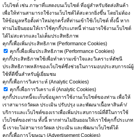
เว็บไซต์ เช่น ภาษาที่แสดงบนเว็บไซต์ ที่อยู่สำหรับจัดส่งสินค้า
เพื่อให้ท่านสามารถใช้งานเว็บไซต์ได้สะดวกยิ่งขึ้น โดยไม่ต้อง
ให้ข้อมูลหรือตั้งค่าใหม่ทุกครั้งที่ท่านเข้าใช้เว็บไซต์ ทั้งนี้ หาก
ท่านไม่ยินยอมให้เราใช้คุกกี้ประเภทนี้ ท่านอาจใช้งานเว็บไซต์
ได้ไม่สะดวกและไม่เต็มประสิทธิภาพ
คุกกี้เพื่อเพิ่มประสิทธิภาพ (Performance Cookies)
คุกกี้เพื่อเพิ่มประสิทธิภาพ (Performance Cookies)
คุกกี้ประสิทธิภาพใช้เพื่อทำความเข้าใจและวิเคราะห์ดัชนี
ประสิทธิภาพหลักของเว็บไซต์ซึ่งช่วยในการมอบประสบการณ์ผู้
ใช้ที่ดีขึ้นสำหรับผู้เยี่ยมชม
คุกกี้เพื่อการวิเคราะห์ (Analytic Cookies)
คุกกี้เพื่อการวิเคราะห์ (Analytic Cookies)
คุกกี้ประเภทนี้จะเก็บข้อมูลการใช้งานเว็บไซต์ของท่าน เพื่อให้
เราสามารถวัดผล ประเมิน ปรับปรุง และพัฒนาเนื้อหาสินค้า/
บริการและเว็บไซต์ของเราเพื่อเพิ่มประสบการณ์ที่ดีในการใช้
เว็บไซต์ของท่าน ทั้งนี้ หากท่านไม่ยินยอมให้เราใช้คุกกี้ประเภท
นี้ เราจะไม่สามารถวัดผล ประเมิน และพัฒนาเว็บไซต์ได้
คุกกี้เพื่อการโฆษณา (Advertisement Cookies)