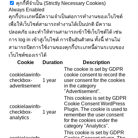
คุกกี้ที่จำเป็น (Strictly Necessary Cookies)
Always Enabled
คุกกี้ประเภทนี้มีความจำเป็นต่อการทำงานของเว็บไซต์
เพื่อให้เว็บไซต์สามารถทำงานได้เป็นปกติ มีความ
ปลอดภัย และทำให้ท่านสามารถเข้าใช้เว็บไซต์ได้ เช่น
การ log in เข้าสู่เว็บไซต์ การยืนยันตัวตน ทั้งนี้ ท่านไม่
สามารถปิดการใช้งานของคุกกี้ประเภทนี้ผ่านระบบของ
เว็บไซต์ของเราได้
Cookie
Duration
Description
The cookie is set by GDPR
cookielawinfo-
cookie consent to record the
checkbox-
1 year
user consent for the cookies
advertisement
in the category
"Advertisement".
This cookies is set by GDPR
Cookie Consent WordPress
cookielawinfo-
Plugin. The cookie is used to
checkbox-
1 year
remember the user consent
analytics
for the cookies under the
category "Analytics".
This cookie is set by GDPR