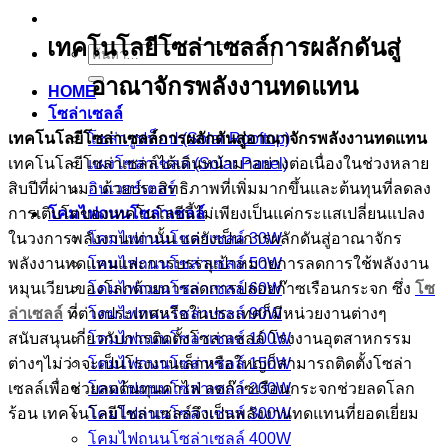
เทคโนโลยีโซล่าเซลล์การผลักดันสู่
ค้นหา:
อาณาจักรพลังงานทดแทน
HOME
โซล่าเซลล์
เทคโนโลยีโซล่าเซลล์การผลักดันสู่อาณาจักรพลังงานทดแทน
โซล่ารูฟท็อป (Solar Rooftop)
เทคโนโลยีโซล่าเซลล์ได้เดินหน้ามาอย่างต่อเนื่องในช่วงหลาย
แผงโซล่าเซลล์ (Solar Panel)
สิบปีที่ผ่านมา ด้วยประสิทธิภาพที่เพิ่มมากขึ้นและต้นทุนที่ลดลง
อินเวอร์เตอร์
การเติบโตของเทคโนโลยีนี้ไม่เพียงเป็นแค่กระแสเปลี่ยนแปลง
โคมไฟถนนโซล่าเซลล์
ในวงการพลังงานเท่านั้น แต่ยังเป็นการผลักดันสู่อาณาจักร
โคมไฟถนนโซล่าเซลล์ 30W
พลังงานทดแทนและการบรรลุเป้าหมายการลดการใช้พลังงาน
โคมไฟถนนโซล่าเซลล์ 50W
หมุนเวียนของโลกด้วยการลดการปล่อยก๊าซเรือนกระจก ซึ่ง
โซ
โคมไฟถนนโซล่าเซลล์ 60W
ล่าเซลล์
ที่ต่างประเทศหรือในประเทศก็มีหน่วยงานต่างๆ
โคมไฟถนนโซล่าเซลล์ 90W
สนับสนุนเกี่ยวกับการติดตั้งโซล่าเซลล์ โรงงานอุตสาหกรรม
โคมไฟถนนโซล่าเซลล์ 100W
ต่างๆไม่ว่าจะเป็นโรงงานเล็กหรือใหญ่ก็สามารถติดตั้งโซล่า
โคมไฟถนนโซล่าเซลล์ 150W
เซลล์เพื่อช่วยลดต้นทุนค่าไฟ ลดก๊าซเรือนกระจกช่วยลดโลก
โคมไฟถนนโซล่าเซลล์ 200W
ร้อน เทคโนโลยีโซล่าเซลล์จึงเป็นพลังงานทดแทนที่ยอดเยี่ยม
โคมไฟถนนโซล่าเซลล์ 300W
โคมไฟถนนโซล่าเซลล์ 400W