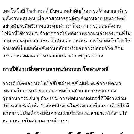
เทคโนโลยี
โซล่าเซลล์
มีบทบาทสำคัญในการสร้างอาณาจักร
พลังงานทดแทน เมื่อเราสามารถผลิตพลังงานจากแสงอาทิตย์
อย่างมีประสิทธิภาพและคุ้มค่า เราก็จะสามารถลดพลังงาน
ไฟฟ้าที่ใช้งานประจำจากการใช้พลังงานจากแหล่งพลังงานที่ไม่
สามารถหมุนเวียน เช่น น้ำมันและถ่านหิน การใช้เทคโนโลยีโซ
ล่าเซลล์เป็นแหล่งพลังงานหลักยังช่วยลดการปล่อยก๊าซเรือน
กระจกที่ส่งผลต่อการเปลี่ยนแปลงสภาพภูมิอากาศ
การใช้งานที่หลากหลาย
นวัตกรรม
โซล่าเซลล์
การเติบโตของเทคโนโลยีโซล่าเซลล์ไม่เพียงแค่การพัฒนา
เทคนิคในการเปลี่ยนแสงอาทิตย์ แต่ยังเป็นการกระทบถึง
อุตสาหกรรมอื่น ๆ ด้วย เช่น การพัฒนาแบตเตอรี่ที่ใช้งานร่วม
กับโซล่าเซลล์ เพื่อจัดเก็บพลังงานในช่วงเวลาที่แสงอาทิตย์ไม่มี
นวัตกรรมเชิงนี้ช่วยเพิ่มความน่าเชื่อถือและสามารถใช้งานได้
หลากหลายในสถานการณ์ต่าง ๆ