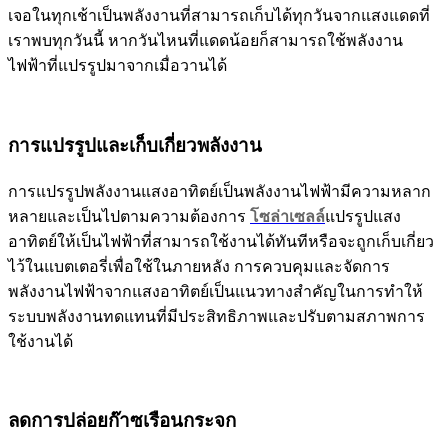
เจอในทุกเช้าเป็นพลังงานที่สามารถเก็บได้ทุกวันจากแสงแดดที่
เราพบทุกวันนี้ หากวันไหนที่แดดน้อยก็สามารถใช้พลังงาน
ไฟฟ้าที่แปรรูปมาจากเมื่อวานได้
การแปรรูปและเก็บเกี่ยวพลังงาน
การแปรรูปพลังงานแสงอาทิตย์เป็นพลังงานไฟฟ้ามีความหลาก
หลายและเป็นไปตามความต้องการ
โซล่าเซลล์
แปรรูปแสง
อาทิตย์ให้เป็นไฟฟ้าที่สามารถใช้งานได้ทันทีหรือจะถูกเก็บเกี่ยว
ไว้ในแบตเตอรี่เพื่อใช้ในภายหลัง การควบคุมและจัดการ
พลังงานไฟฟ้าจากแสงอาทิตย์เป็นแนวทางสำคัญในการทำให้
ระบบพลังงานทดแทนที่มีประสิทธิภาพและปรับตามสภาพการ
ใช้งานได้
ลดการปล่อยก๊าซเรือนกระจก