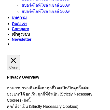
สปอร์ตไลท์โซล่าเซลล์ 200w
สปอร์ตไลท์โซล่าเซลล์ 300w
บทความ
ติดต่อเรา
Compare
เข้าสู่ระบบ
Newsletter
Close
Privacy Overview
ท่านสามารถเลือกตั้งค่าคุกกี้โดยเปิด/ปิดคุกกี้แต่ละ
ประเภทได้ ยกเว้น คุกกี้ที่จำเป็น (Strictly Necessary
Cookies) ดังนี้
คุกกี้ที่จำเป็น (Strictly Necessary Cookies)