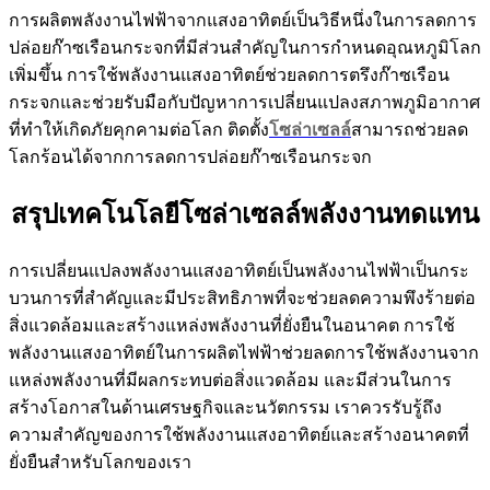
การผลิตพลังงานไฟฟ้าจากแสงอาทิตย์เป็นวิธีหนึ่งในการลดการ
ปล่อยก๊าซเรือนกระจกที่มีส่วนสำคัญในการกำหนดอุณหภูมิโลก
เพิ่มขึ้น การใช้พลังงานแสงอาทิตย์ช่วยลดการตรึงก๊าซเรือน
กระจกและช่วยรับมือกับปัญหาการเปลี่ยนแปลงสภาพภูมิอากาศ
ที่ทำให้เกิดภัยคุกคามต่อโลก ติดตั้ง
โซล่าเซลล์
สามารถช่วยลด
โลกร้อนได้จากการลดการปล่อยก๊าซเรือนกระจก
สรุป
เทคโนโลยีโซล่าเซลล์
พลังงานทดแทน
การเปลี่ยนแปลงพลังงานแสงอาทิตย์เป็นพลังงานไฟฟ้าเป็นกระ
บวนการที่สำคัญและมีประสิทธิภาพที่จะช่วยลดความพึงร้ายต่อ
สิ่งแวดล้อมและสร้างแหล่งพลังงานที่ยั่งยืนในอนาคต การใช้
พลังงานแสงอาทิตย์ในการผลิตไฟฟ้าช่วยลดการใช้พลังงานจาก
แหล่งพลังงานที่มีผลกระทบต่อสิ่งแวดล้อม และมีส่วนในการ
สร้างโอกาสในด้านเศรษฐกิจและนวัตกรรม เราควรรับรู้ถึง
ความสำคัญของการใช้พลังงานแสงอาทิตย์และสร้างอนาคตที่
ยั่งยืนสำหรับโลกของเรา