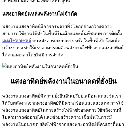
อาทิตย์เป็นพลังงานไฟฟ้าในปัจจุบัน
แสงอาทิตย์แหล่งพลังงานไม่จำกัด
พลังงานแสงอาทิตย์มีการกระจายทั่วโลกอย่างกว้างขวาง
สามารถใช้งานได้ทั้งในพื้นที่ในเมืองและพื้นที่ชนบท การติดตั้ง
แผงโซล่าเซลล์
บนหลังคาของอาคาร หรือในพื้นที่เปิดโล่งเพื่อ
กว้างขวาง ทำให้เราสามารถผลิตพลังงานไฟฟ้าจากแสงอาทิตย์
ได้ตลอดเวลาโดยไม่มีการจำกัด
แสงอาทิตย์
พลังงานในอนาคตที่ยั่งยืน
พลังงานแสงอาทิตย์มีความยั่งยืนอันเปรียบเสมือน แต่ละวันเรา
ได้รับพลังงานจากดวงอาทิตย์ที่มีความร้อนและแสงแดด การใช้
พลังงานแสงอาทิตย์ในการสร้างไฟฟ้าช่วยลดการใช้พลังงานที่
ไม่สามารถต่ออายุได้ และช่วยสร้างความเชื่อมั่นในการมี
พลังงานในอนาคต ผลิตไฟฟ้าจากแสงพระอาทิตย์ที่คนเราตื่นมา