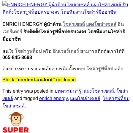
ENRICH ENERGY
ผู้นำด้าน
โซล่าเซลล์
แผงโซล่าเซลล์
อิน
เวอร์เตอร์
รับติดตั้งโซล่ารูฟท็อปครบวงจร
โดยทีมงานโซล่าร์
มืออาชีพ
สนใจ
โซล่ารูฟท็อป
หรือ
อินเวอร์เตอร์
สามารถติดต่อเราได้ที่
065-845-8698
ต้องการทราบรายละเอียดการติดตั้งระบบ
โซล่ารูฟท็อป
คลิก
Block
"content-ux-foot"
not found
This entry was posted in
บทความน่ารู้
,
แผงโซล่าเซลล์
,
โซล่า
เซลล์
and tagged
enrich energy
,
แผงโซล่าเซลล์
,
โซล่ารูฟท็อป
,
โซล่าเซลล์
.