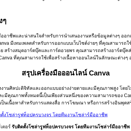
งๆ
มืออาชีพและน่าสนใจสำหรับการนำเสนองานหรือข้อมูลต่างๆ ออก
 Canva มีเทมเพลตสำหรับการออกแบบเว็บไซต์ง่ายๆ ที่คุณสามารถใช
ยดาย สร้างสมุดอาร์ตบุ๊คและการ์ดอวยพร คุณสามารถสร้างอาร์ตบุ๊
ๆ ใน Canva ที่คุณสามารถใช้เพื่อสร้างเนื้อหาออนไลน์ในลักษณะต่าง
สรุปเครื่องมือออนไลน์ Canva
สร้างงานศิลปะดิจิทัลและออกแบบอย่างง่ายดายและมีคุณภาพสูง โดยไม่
ีคุณภาพทั้งหมดนี้เป็นเพียงส่วนหนึ่งของความสามารถของ Canva ที่ม
าจะเป็นเนื้อหาสำหรับการแสดงสื่อ การโฆษณา หรือการสร้างอินพุตสร
์เตอร์
รับติดตั้งโซล่ารูฟท็อปครบวงจร
โดยทีมงานโซล่าร์มืออาชีพ