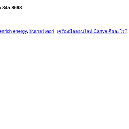
5-845-8698
enrich energy
,
อินเวอร์เตอร์
,
เครื่องมือออนไลน์ Canva คืออะไร?