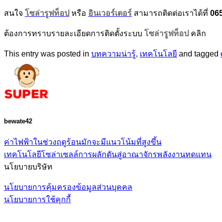
สนใจ
โซล่ารูฟท็อป
หรือ
อินเวอร์เตอร์
สามารถติดต่อเราได้ที่
06
ต้องการทราบรายละเอียดการติดตั้งระบบ
โซล่ารูฟท็อป
คลิก
This entry was posted in
บทความน่ารู้
,
เทคโนโลยี
and tagged
bewate42
ค่าไฟฟ้าในช่วงฤดูร้อนมักจะมีแนวโน้มที่สูงขึ้น
เทคโนโลยีโซล่าเซลล์การผลักดันสู่อาณาจักรพลังงานทดแทน
นโยบายบริษัท
นโยบายการคุ้มครองข้อมูลส่วนบุคคล
นโยบายการใช้คุกกี้