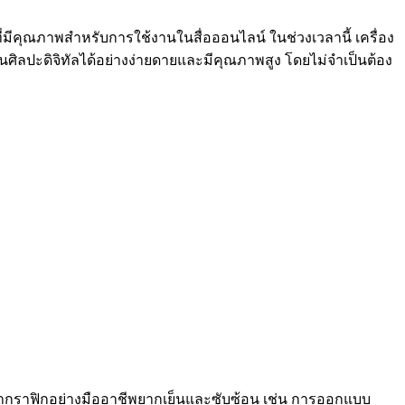
่มีคุณภาพสำหรับการใช้งานในสื่อออนไลน์ ในช่วงเวลานี้ เครื่อง
นศิลปะดิจิทัลได้อย่างง่ายดายและมีคุณภาพสูง โดยไม่จำเป็นต้อง
้อหากราฟิกอย่างมืออาชีพยากเย็นและซับซ้อน เช่น การออกแบบ