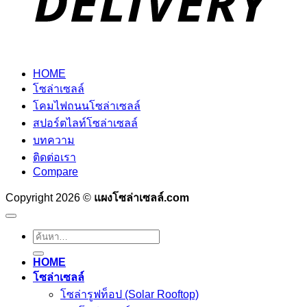
HOME
โซล่าเซลล์
โคมไฟถนนโซล่าเซลล์
สปอร์ตไลท์โซล่าเซลล์
บทความ
ติดต่อเรา
Compare
Copyright 2026 ©
แผงโซล่าเซลล์.com
ค้นหา:
HOME
โซล่าเซลล์
โซล่ารูฟท็อป (Solar Rooftop)