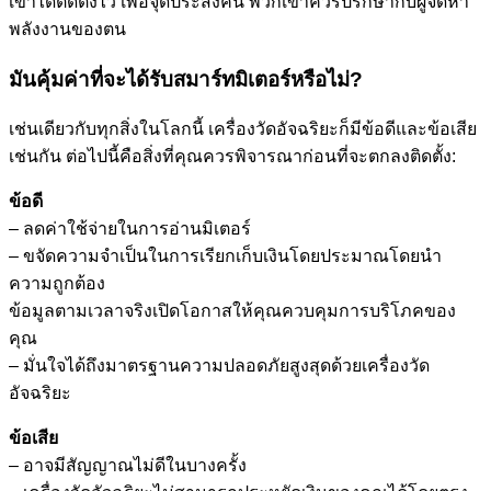
เขาได้ติดตั้งไว้ เพื่อจุดประสงค์นี้ พวกเขาควรปรึกษากับผู้จัดหา
พลังงานของตน
มันคุ้มค่าที่จะได้รับสมาร์ทมิเตอร์หรือไม่?
เช่นเดียวกับทุกสิ่งในโลกนี้ เครื่องวัดอัจฉริยะก็มีข้อดีและข้อเสีย
เช่นกัน ต่อไปนี้คือสิ่งที่คุณควรพิจารณาก่อนที่จะตกลงติดตั้ง:
ข้อดี
– ลดค่าใช้จ่ายในการอ่านมิเตอร์
– ขจัดความจำเป็นในการเรียกเก็บเงินโดยประมาณโดยนำ
ความถูกต้อง
ข้อมูลตามเวลาจริงเปิดโอกาสให้คุณควบคุมการบริโภคของ
คุณ
– มั่นใจได้ถึงมาตรฐานความปลอดภัยสูงสุดด้วยเครื่องวัด
อัจฉริยะ
ข้อเสีย
– อาจมีสัญญาณไม่ดีในบางครั้ง