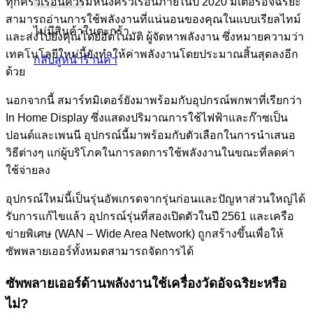
ทุกครัวเรือนควรมีหนึ่งครัวเรือนภายในปี 2020 มิเตอร์อัจฉริยะ
สามารถอ่านการใช้พลังงานที่แน่นอนของคุณในแบบเรียลไทม์
ไม่มีสินค้าในตะกร้า
และส่งไปยังคุณโดยอัตโนมัติ ผู้จัดหาพลังงาน ซึ่งหมายความว่า
เทคโนโลยีใหม่นี้ยังทำให้ค่าพลังงานโดยประมาณสิ้นสุดลงอีก
กลับสู่หน้าร้านค้า
ด้วย
นอกจากนี้ สมาร์ทมิเตอร์ยังมาพร้อมกับอุปกรณ์พกพาที่เรียกว่า
In Home Display ซึ่งแสดงปริมาณการใช้ไฟฟ้าและก๊าซเป็น
ปอนด์และเพนนี อุปกรณ์นี้มาพร้อมกับตัวเลือกในการนำเสนอ
วิธีต่างๆ แก่ผู้บริโภคในการลดการใช้พลังงานในขณะที่ลดค่า
ใช้จ่ายลง
อุปกรณ์ใหม่นี้เป็นรุ่นอัพเกรดจากรุ่นก่อนและปัญหาส่วนใหญ่ได้
รับการแก้ไขแล้ว อุปกรณ์รุ่นที่สองเปิดตัวในปี 2561 และเครือ
ข่ายพิเศษ (WAN – Wide Area Network) ถูกสร้างขึ้นเพื่อให้
ซัพพลายเออร์ทั้งหมดสามารถจัดการได้
ซัพพลายเออร์ด้านพลังงานใช้เครื่องวัดอัจฉริยะหรือ
ไม่?