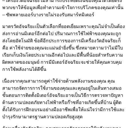
– เครื่องวัดอัจฉริยะไม่สามารถประหยัดเงินของคุณได้โดยตรง
พวกเขาให้ข้อมูลเพื่อทำความเข้าใจการบริโภคของคุณเท่านั้น
– ซัพพลายเออร์บางรายไม่รองรับสมาร์ทมิเตอร์
มาตรวัดอัจฉริยะเป็นตัวเลือกที่ยอดเยี่ยมเพราะคุณไม่จำเป็นต้อง
ส่งการอ่านมิเตอร์อีกต่อไป ปริมาณการใช้ไฟฟ้าของคุณจะถูก
ส่งโดยอัตโนมัติ ข้อดีอีกประการของการมีเครื่องวัดอัจฉริยะก็
คือ ค่าใช้จ่ายของคุณจะแม่นยำยิ่งขึ้น ซึ่งหมายความว่าไม่มีใบ
เรียกเก็บเงินโดยประมาณอีกต่อไปและมีพื้นที่น้อยสำหรับความ
ผิดพลาดของมนุษย์ การมีมิเตอร์อัจฉริยะจะช่วยให้คุณควบคุม
การใช้พลังงานได้ดีขึ้น
เนื่องจากคุณสามารถดูค่าใช้จ่ายด้านพลังงานของคุณ คุณ
สามารถจัดการการใช้งานของคุณและคุณอยู่ในเส้นทางเสมอ
ขั้นตอนการติดตั้งมิเตอร์อัจฉริยะอาจเป็นวิธีการตรวจหาปัญหา
ด้านความปลอดภัยทางไฟฟ้าหรือก๊าซที่อาจเกิดขึ้นที่บ้าน ผู้ติด
ตั้งได้รับการฝึกอบรมอย่างมืออาชีพเพื่อให้แน่ใจว่ามีการใช้และ
บำรุงรักษามาตรฐานความปลอดภัยสูงสุด