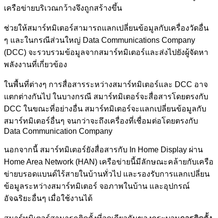
เครือข่ายบริเวณกว้างจึงถูกสร้างขึ้น
ช่วยให้สมาร์ทมิเตอร์สามารถแลกเปลี่ยนข้อมูลกับเครื่องวัดอื่น
ๆ และในกรณีส่วนใหญ่ Data Communications Company
(DCC) จะรวบรวมข้อมูลจากสมาร์ทมิเตอร์และส่งไปยังผู้จัดหา
พลังงานที่เกี่ยวข้อง
ในพื้นที่ต่างๆ การสื่อสารระหว่างสมาร์ทมิเตอร์และ DCC อาจ
แตกต่างกันไป ในบางกรณี สมาร์ทมิเตอร์จะสื่อสารโดยตรงกับ
DCC ในขณะที่อย่างอื่น สมาร์ทมิเตอร์จะแลกเปลี่ยนข้อมูลกับ
สมาร์ทมิเตอร์อื่นๆ จนกว่าจะถึงเครื่องที่เชื่อมต่อโดยตรงกับ
Data Communication Company
นอกจากนี้ สมาร์ทมิเตอร์ยังสื่อสารกับ In Home Display ผ่าน
Home Area Network (HAN) เครือข่ายนี้มีลักษณะคล้ายกับเครือ
ข่ายบรอดแบนด์ไร้สายในบ้านทั่วไป และรองรับการแลกเปลี่ยน
ข้อมูลระหว่างสมาร์ทมิเตอร์ จอภาพในบ้าน และอุปกรณ์
อัจฉริยะอื่นๆ เมื่อใช้งานได้