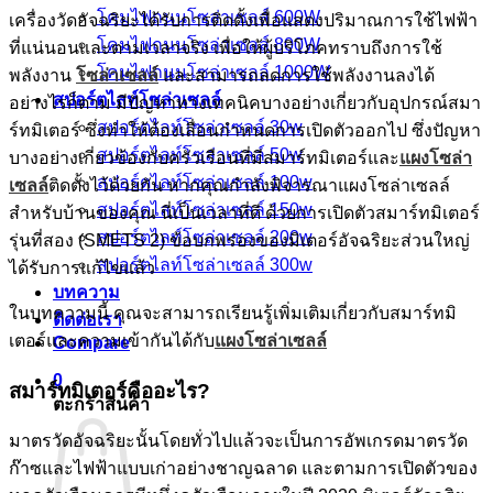
โคมไฟถนนโซล่าเซลล์ 600W
เครื่องวัดอัจฉริยะได้รับการติดตั้งเพื่อแสดงปริมาณการใช้ไฟฟ้า
โคมไฟถนนโซล่าเซลล์ 800W
ที่แน่นอนและตามเวลาจริง เพื่อให้ผู้บริโภคทราบถึงการใช้
โคมไฟถนนโซล่าเซลล์ 1000W
พลังงาน
โซล่าเซลล์
และสามารถลดการใช้พลังงานลงได้
สปอร์ตไลท์โซล่าเซลล์
อย่างไรก็ตาม มีปัญหาทางเทคนิคบางอย่างเกี่ยวกับอุปกรณ์สมา
สปอร์ตไลท์โซล่าเซลล์ 30w
ร์ทมิเตอร์ ซึ่งทำให้ต้องเลื่อนกำหนดการเปิดตัวออกไป ซึ่งปัญหา
สปอร์ตไลท์โซล่าเซลล์ 50w
บางอย่างเกี่ยวข้องกับครัวเรือนที่มีสมาร์ทมิเตอร์และ
แผงโซล่า
สปอร์ตไลท์โซล่าเซลล์ 100w
เซลล์
ติดตั้งไว้ด้วยกัน หากคุณกำลังพิจารณาแผงโซล่าเซลล์
สปอร์ตไลท์โซล่าเซลล์ 150w
สำหรับบ้านของคุณ นี่เป็นเวลาที่ดี ด้วยการเปิดตัวสมาร์ทมิเตอร์
สปอร์ตไลท์โซล่าเซลล์ 200w
รุ่นที่สอง (SMETS 2) ข้อบกพร่องของมิเตอร์อัจฉริยะส่วนใหญ่
สปอร์ตไลท์โซล่าเซลล์ 300w
ได้รับการแก้ไขแล้ว
บทความ
ในบทความนี้ คุณจะสามารถเรียนรู้เพิ่มเติมเกี่ยวกับสมาร์ทมิ
ติดต่อเรา
เตอร์และความเข้ากันได้กับ
แผงโซล่าเซลล์
Compare
0
สมาร์ทมิเตอร์คืออะไร?
ตะกร้าสินค้า
มาตรวัดอัจฉริยะนั้นโดยทั่วไปแล้วจะเป็นการอัพเกรดมาตรวัด
ก๊าซและไฟฟ้าแบบเก่าอย่างชาญฉลาด และตามการเปิดตัวของ