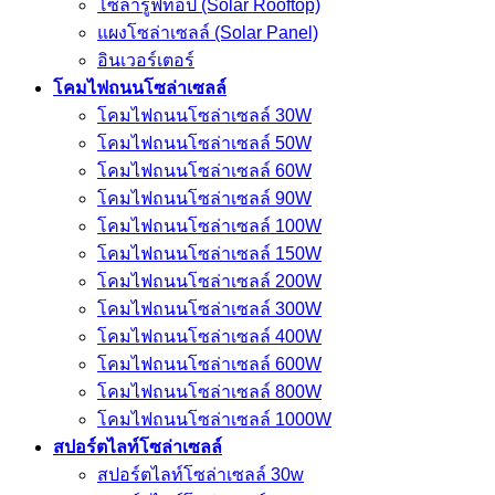
โซล่ารูฟท็อป (Solar Rooftop)
แผงโซล่าเซลล์ (Solar Panel)
อินเวอร์เตอร์
โคมไฟถนนโซล่าเซลล์
โคมไฟถนนโซล่าเซลล์ 30W
โคมไฟถนนโซล่าเซลล์ 50W
โคมไฟถนนโซล่าเซลล์ 60W
โคมไฟถนนโซล่าเซลล์ 90W
โคมไฟถนนโซล่าเซลล์ 100W
โคมไฟถนนโซล่าเซลล์ 150W
โคมไฟถนนโซล่าเซลล์ 200W
โคมไฟถนนโซล่าเซลล์ 300W
โคมไฟถนนโซล่าเซลล์ 400W
โคมไฟถนนโซล่าเซลล์ 600W
โคมไฟถนนโซล่าเซลล์ 800W
โคมไฟถนนโซล่าเซลล์ 1000W
สปอร์ตไลท์โซล่าเซลล์
สปอร์ตไลท์โซล่าเซลล์ 30w