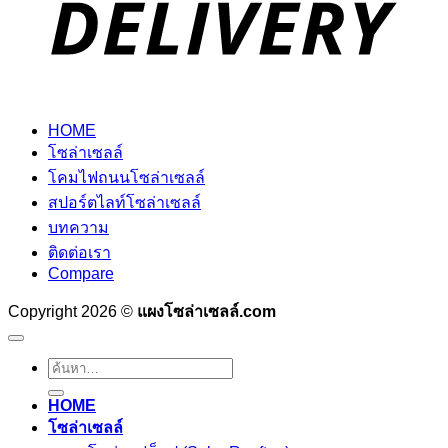
HOME
โซล่าเซลล์
โคมไฟถนนโซล่าเซลล์
สปอร์ตไลท์โซล่าเซลล์
บทความ
ติดต่อเรา
Compare
Copyright 2026 ©
แผงโซล่าเซลล์.com
ค้นหา:
HOME
โซล่าเซลล์