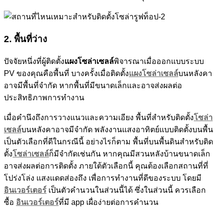
2. พื้นที่ว่าง
ปัจจัยหนึ่งที่ผู้ติดตั้ง
แผงโซล่าเซลล์
พิจารณาเมื่อออกแบบระบบ
PV ของคุณคือพื้นที่ บางครั้งเมื่อติดตั้ง
แผงโซล่าเซลล์
บนหลังคา
อาจมีพื้นที่จำกัด หากพื้นที่มีขนาดเล็กและอาจส่งผลต่อ
ประสิทธิภาพการทำงาน
เมื่อคำนึงถึงการวางแนวและความเอียง พื้นที่สำหรับติดตั้ง
โซล่า
เซลล์
บนหลังคาอาจมีจำกัด พลังงานแสงอาทิตย์แบบติดตั้งบนพื้น
เป็นตัวเลือกที่ดีในกรณีนี้ อย่างไรก็ตาม พื้นที่บนพื้นดินสำหรับติด
ตั้ง
โซล่าเซลล์
ก็มีจำกัดเช่นกัน หากคุณมีสวนหลังบ้านขนาดเล็ก
อาจส่งผลต่อการติดตั้ง ภายใต้ตัวเลือกนี้ คุณต้องเลือกสถานที่ที่
โปร่งโล่ง แสงแดดส่องถึง เพื่อการทำงานที่ดีของระบบ โดยมี
อินเวอร์เตอร์
เป็นตัวคำนวนในส่วนนี้ได้ ซึ่งในส่วนนี้ ควรเลือก
ซื้อ
อินเวอร์เตอร์
ที่มี app เผื่อง่ายต่อการคำนวน