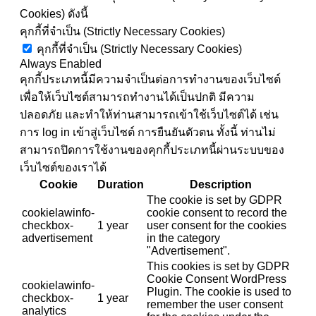
Cookies) ดังนี้
คุกกี้ที่จำเป็น (Strictly Necessary Cookies)
คุกกี้ที่จำเป็น (Strictly Necessary Cookies)
Always Enabled
คุกกี้ประเภทนี้มีความจำเป็นต่อการทำงานของเว็บไซต์
เพื่อให้เว็บไซต์สามารถทำงานได้เป็นปกติ มีความ
ปลอดภัย และทำให้ท่านสามารถเข้าใช้เว็บไซต์ได้ เช่น
การ log in เข้าสู่เว็บไซต์ การยืนยันตัวตน ทั้งนี้ ท่านไม่
สามารถปิดการใช้งานของคุกกี้ประเภทนี้ผ่านระบบของ
เว็บไซต์ของเราได้
Cookie
Duration
Description
The cookie is set by GDPR
cookielawinfo-
cookie consent to record the
checkbox-
1 year
user consent for the cookies
advertisement
in the category
"Advertisement".
This cookies is set by GDPR
Cookie Consent WordPress
cookielawinfo-
Plugin. The cookie is used to
checkbox-
1 year
remember the user consent
analytics