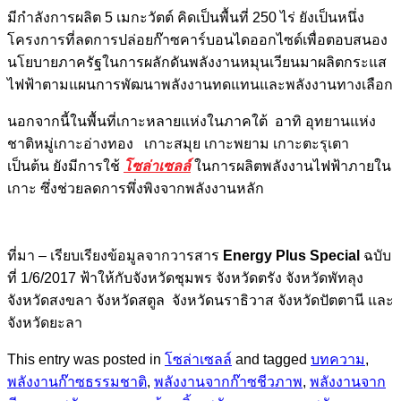
มีกำลังการผลิต 5 เมกะวัตต์ คิดเป็นพื้นที่ 250 ไร่ ยังเป็นหนึ่ง
โครงการที่ลดการปล่อยก๊าซคาร์บอนไดออกไซด์เพื่อตอบสนอง
นโยบายภาครัฐในการผลักดันพลังงานหมุนเวียนมาผลิตกระแส
ไฟฟ้าตามแผนการพัฒนาพลังงานทดแทนและพลังงานทางเลือก
นอกจากนี้ในพื้นที่เกาะหลายแห่งในภาคใต้ อาทิ อุทยานแห่ง
ชาติหมู่เกาะอ่างทอง เกาะสมุย เกาะพยาม เกาะตะรุเตา
เป็นต้น ยังมีการใช้
โซล่าเซลล์
ในการผลิตพลังงานไฟฟ้าภายใน
เกาะ ซึ่งช่วยลดการพึ่งพิงจากพลังงานหลัก
ที่มา – เรียบเรียงข้อมูลจากวารสาร
Energy Plus Special
ฉบับ
ที่ 1/6/2017 ฟ้าให้กับจังหวัดชุมพร จังหวัดตรัง จังหวัดพัทลุง
จังหวัดสงขลา จังหวัดสตูล จังหวัดนราธิวาส จังหวัดปัตตานี และ
จังหวัดยะลา
This entry was posted in
โซล่าเซลล์
and tagged
บทความ
,
พลังงานก๊าซธรรมชาติ
,
พลังงานจากก๊าซชีวภาพ
,
พลังงานจาก