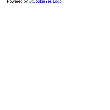
Powered by