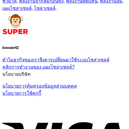
ชีวมวล
,
พลังงานจากลมร้อนทิ้ง
,
พลังงานทดแทน
,
พลังงานลม
,
แผงโซล่าเซลล์
,
โซล่าเซลล์
.
bewate42
ทำไมธุรกิจของเราจึงควรเปลี่ยนมาใช้ระบบโซล่าเซลล์
หลักการทำงานของ แผงโซล่าเซลล์?
นโยบายบริษัท
นโยบายการคุ้มครองข้อมูลส่วนบุคคล
นโยบายการใช้คุกกี้
V