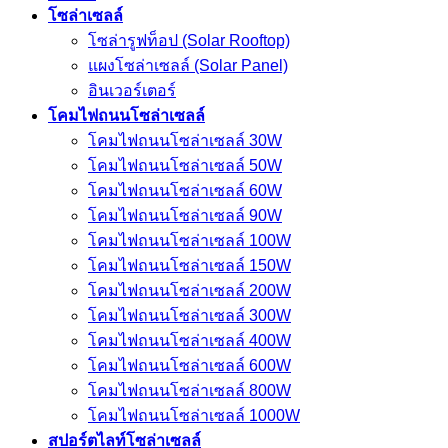
โซล่าเซลล์
โซล่ารูฟท็อป (Solar Rooftop)
แผงโซล่าเซลล์ (Solar Panel)
อินเวอร์เตอร์
โคมไฟถนนโซล่าเซลล์
โคมไฟถนนโซล่าเซลล์ 30W
โคมไฟถนนโซล่าเซลล์ 50W
โคมไฟถนนโซล่าเซลล์ 60W
โคมไฟถนนโซล่าเซลล์ 90W
โคมไฟถนนโซล่าเซลล์ 100W
โคมไฟถนนโซล่าเซลล์ 150W
โคมไฟถนนโซล่าเซลล์ 200W
โคมไฟถนนโซล่าเซลล์ 300W
โคมไฟถนนโซล่าเซลล์ 400W
โคมไฟถนนโซล่าเซลล์ 600W
โคมไฟถนนโซล่าเซลล์ 800W
โคมไฟถนนโซล่าเซลล์ 1000W
สปอร์ตไลท์โซล่าเซลล์