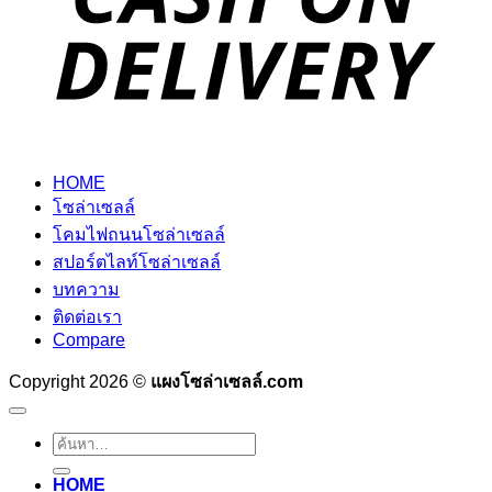
HOME
โซล่าเซลล์
โคมไฟถนนโซล่าเซลล์
สปอร์ตไลท์โซล่าเซลล์
บทความ
ติดต่อเรา
Compare
Copyright 2026 ©
แผงโซล่าเซลล์.com
ค้นหา:
HOME