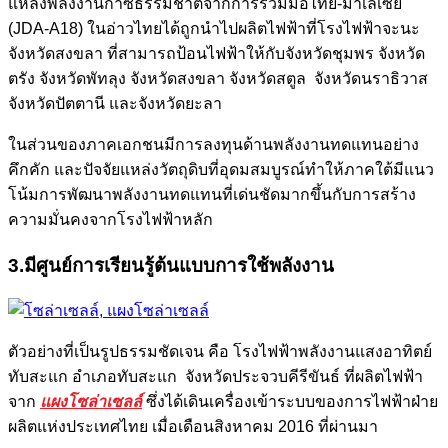
แหล่งพลังงานก๊าซธรรมชาติจากการร่วมมือไทย-มาเลเซีย
(JDA-A18) ในอ่าวไทยได้ถูกนำไปผลิตไฟฟ้าที่โรงไฟฟ้าจะนะ
จังหวัดสงขลา ที่สามารถป้อนไฟฟ้าให้กับจังหวัดชุมพร จังหวัด
ตรัง จังหวัดพัทลุง จังหวัดสงขลา จังหวัดสตูล จังหวัดนราธิวาส
จังหวัดปัตตานี และจังหวัดยะลา
ในส่วนของภาคเอกชนมีการลงทุนด้านพลังงานทดแทนอย่าง
คึกคัก และปัจจัยแหล่งวัตถุดิบที่อุดมสมบูรณ์ทำให้ภาคใต้มีแนว
โน้มการพัฒนาพลังงานทดแทนที่เด่นชัดมากขึ้นกับการสร้าง
ความมั่นคงจากโรงไฟฟ้าหลัก
3.มีศูนย์การเรียนรู้ต้นแบบการใช้พลังงาน
ตัวอย่างที่เป็นรูปธรรมชัดเจน คือ โรงไฟฟ้าพลังงานแสงอาทิตย์
ทับสะแก อำเภอทับสะแก จังหวัดประจวบคีรีขันธ์ ที่ผลิตไฟฟ้า
จาก
แผงโซล่าเซลล์
ซึ่งได้เดินเครื่องเข้าระบบของการไฟฟ้าฝ่าย
ผลิตแห่งประเทศไทย เมื่อเดือนสิงหาคม 2016 ที่ผ่านมา