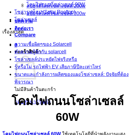
โคมไฟถนนโซล่าเซลล์ 90W
สปอร์ตไลท์โซล่าเซลล์ 200w
โซล่ารูฟท็อป (Solar Rooftop)
สปอร์ตไลท์โซล่าเซลล์ 300w
โซล่าเซลล์
บทความ
ติดต่อเรา
เรื่องล่าสุด
Compare
ความเชื่อผิดๆของ Solarcell
0
ตะกร้าสินค้า
ทำความรู้จักกับ solarcell
โซล่าเซลล์ประหยัดไฟจริงหรือ
รู้หรือไม่ รถไฟฟ้า EV เสียภาษีปีละเท่าไหร่
ขนาดและกำลังการผลิตของแผงโซล่าเซลล์: ปัจจัยที่ต้อง
พิจารณา
ไม่มีสินค้าในตะกร้า
โคมไฟถนนโซล่าเซลล์
กลับสู่หน้าร้านค้า
60W
โคมไฟถนนโซล่าเซลล์ 60W
ใช้เทคโนโลยีที่นำพลังงานแสง