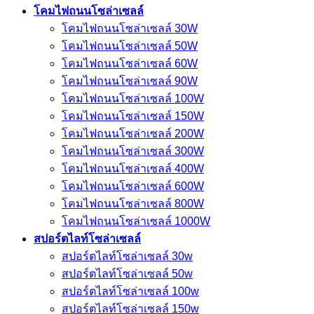
โคมไฟถนนโซล่าเซลล์
โคมไฟถนนโซล่าเซลล์ 30W
โคมไฟถนนโซล่าเซลล์ 50W
โคมไฟถนนโซล่าเซลล์ 60W
โคมไฟถนนโซล่าเซลล์ 90W
โคมไฟถนนโซล่าเซลล์ 100W
โคมไฟถนนโซล่าเซลล์ 150W
โคมไฟถนนโซล่าเซลล์ 200W
โคมไฟถนนโซล่าเซลล์ 300W
โคมไฟถนนโซล่าเซลล์ 400W
โคมไฟถนนโซล่าเซลล์ 600W
โคมไฟถนนโซล่าเซลล์ 800W
โคมไฟถนนโซล่าเซลล์ 1000W
สปอร์ตไลท์โซล่าเซลล์
สปอร์ตไลท์โซล่าเซลล์ 30w
สปอร์ตไลท์โซล่าเซลล์ 50w
สปอร์ตไลท์โซล่าเซลล์ 100w
สปอร์ตไลท์โซล่าเซลล์ 150w