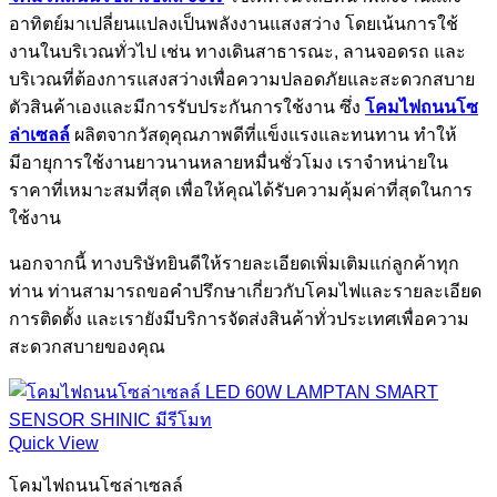
อาทิตย์มาเปลี่ยนแปลงเป็นพลังงานแสงสว่าง โดยเน้นการใช้
งานในบริเวณทั่วไป เช่น ทางเดินสาธารณะ, ลานจอดรถ และ
บริเวณที่ต้องการแสงสว่างเพื่อความปลอดภัยและสะดวกสบาย
ตัวสินค้าเองและมีการรับประกันการใช้งาน ซึ่ง
โคมไฟถนนโซ
ล่าเซลล์
ผลิตจากวัสดุคุณภาพดีที่แข็งแรงและทนทาน ทำให้
มีอายุการใช้งานยาวนานหลายหมื่นชั่วโมง เราจำหน่ายใน
ราคาที่เหมาะสมที่สุด เพื่อให้คุณได้รับความคุ้มค่าที่สุดในการ
ใช้งาน
นอกจากนี้ ทางบริษัทยินดีให้รายละเอียดเพิ่มเติมแก่ลูกค้าทุก
ท่าน ท่านสามารถขอคำปรึกษาเกี่ยวกับโคมไฟและรายละเอียด
การติดตั้ง และเรายังมีบริการจัดส่งสินค้าทั่วประเทศเพื่อความ
สะดวกสบายของคุณ
Quick View
โคมไฟถนนโซล่าเซลล์