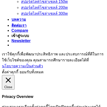
สปอร์ตไลท์โซล่าเซลล์ 150w
สปอร์ตไลท์โซล่าเซลล์ 200w
สปอร์ตไลท์โซล่าเซลล์ 300w
บทความ
ติดต่อเรา
Compare
เข้าสู่ระบบ
Newsletter
เราใช้คุกกี้เพื่อพัฒนาประสิทธิภาพ และประสบการณ์ที่ดีในการ
ใช้เว็บไซต์ของคุณ คุณสามารถศึกษารายละเอียดได้ที่
นโยบายความเป็นส่วนตัว
ตั้งค่าคุกกี้
ยอมรับทั้งหมด
Close
Privacy Overview
ท่านสามารถเลือกตั้งค่าคุกกี้โดยเปิด/ปิดคุกกี้แต่ละประเภทได้