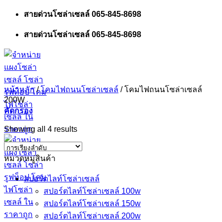
ข้าม
สายด่วนโซล่าเซลล์ 065-845-8698
ไป
สายด่วนโซล่าเซลล์ 065-845-8698
ยัง
เนื้อหา
หน้าหลัก
/
โคมไฟถนนโซล่าเซลล์
/
โคมไฟถนนโซล่าเซลล์
200W
คัดกรอง
Showing all 4 results
หมวดหมู่สินค้า
สปอร์ตไลท์โซล่าเซลล์
สปอร์ตไลท์โซล่าเซลล์ 100w
สปอร์ตไลท์โซล่าเซลล์ 150w
สปอร์ตไลท์โซล่าเซลล์ 200w