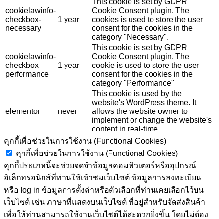
This cookie is set by GDPR
cookielawinfo-
Cookie Consent plugin. The
checkbox-
1 year
cookies is used to store the user
necessary
consent for the cookies in the
category "Necessary".
This cookie is set by GDPR
cookielawinfo-
Cookie Consent plugin. The
checkbox-
1 year
cookie is used to store the user
performance
consent for the cookies in the
category "Performance".
This cookie is used by the
website's WordPress theme. It
elementor
never
allows the website owner to
implement or change the website's
content in real-time.
คุกกี้เพื่อช่วยในการใช้งาน (Functional Cookies)
คุกกี้เพื่อช่วยในการใช้งาน (Functional Cookies)
คุกกี้ประเภทนี้จะช่วยจดจำข้อมูลคอมพิวเตอร์หรืออุปกรณ์
อิเล็กทรอนิกส์ที่ท่านใช้เข้าชมเว็บไซต์ ข้อมูลการลงทะเบียน
หรือ log in ข้อมูลการตั้งค่าหรือตัวเลือกที่ท่านเคยเลือกไว้บน
เว็บไซต์ เช่น ภาษาที่แสดงบนเว็บไซต์ ที่อยู่สำหรับจัดส่งสินค้า
เพื่อให้ท่านสามารถใช้งานเว็บไซต์ได้สะดวกยิ่งขึ้น โดยไม่ต้อง