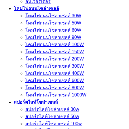
อินเวอร์เตอร์
โคมไฟถนนโซล่าเซลล์
โคมไฟถนนโซล่าเซลล์ 30W
โคมไฟถนนโซล่าเซลล์ 50W
โคมไฟถนนโซล่าเซลล์ 60W
โคมไฟถนนโซล่าเซลล์ 90W
โคมไฟถนนโซล่าเซลล์ 100W
โคมไฟถนนโซล่าเซลล์ 150W
โคมไฟถนนโซล่าเซลล์ 200W
โคมไฟถนนโซล่าเซลล์ 300W
โคมไฟถนนโซล่าเซลล์ 400W
โคมไฟถนนโซล่าเซลล์ 600W
โคมไฟถนนโซล่าเซลล์ 800W
โคมไฟถนนโซล่าเซลล์ 1000W
สปอร์ตไลท์โซล่าเซลล์
สปอร์ตไลท์โซล่าเซลล์ 30w
สปอร์ตไลท์โซล่าเซลล์ 50w
สปอร์ตไลท์โซล่าเซลล์ 100w