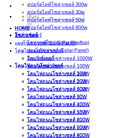
สปอร์ตไลท์โซล่าเซลล์ 300w
สปอร์ตไลท์โซล่าเซลล์ 30w
ค้นหา:
สปอร์ตไลท์โซล่าเซลล์ 50w
สปอร์ตไลท์โซล่าเซลล์ 800w
HOME
โซล่าเซลล์
อินเวอร์เตอร์
โซล่ารูฟท็อป (Solar Rooftop)
แผงโซล่าเซลล์ (Solar Panel)
แผงโซล่าเซลล์ (Solar Panel)
โคมไฟถนนโซล่าเซลล์
อินเวอร์เตอร์
โคมไฟถนนโซล่าเซลล์ 1000W
โคมไฟถนนโซล่าเซลล์
โคมไฟถนนโซล่าเซลล์ 100W
โคมไฟถนนโซล่าเซลล์ 30W
โคมไฟถนนโซล่าเซลล์ 150W
โคมไฟถนนโซล่าเซลล์ 50W
โคมไฟถนนโซล่าเซลล์ 200W
โคมไฟถนนโซล่าเซลล์ 60W
โคมไฟถนนโซล่าเซลล์ 300W
โคมไฟถนนโซล่าเซลล์ 90W
โคมไฟถนนโซล่าเซลล์ 30W
โคมไฟถนนโซล่าเซลล์ 100W
โคมไฟถนนโซล่าเซลล์ 400W
โคมไฟถนนโซล่าเซลล์ 150W
โคมไฟถนนโซล่าเซลล์ 50W
โคมไฟถนนโซล่าเซลล์ 200W
โคมไฟถนนโซล่าเซลล์ 600W
โคมไฟถนนโซล่าเซลล์ 300W
โคมไฟถนนโซล่าเซลล์ 60W
โคมไฟถนนโซล่าเซลล์ 400W
โคมไฟถนนโซล่าเซลล์ 800W