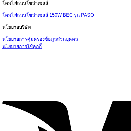
โคมไฟถนนโซล่าเซลล์
โคมไฟถนนโซล่าเซลล์ 150W BEC รุ่น PASO
นโยบายบริษัท
นโยบายการคุ้มครองข้อมูลส่วนบุคคล
นโยบายการใช้คุกกี้