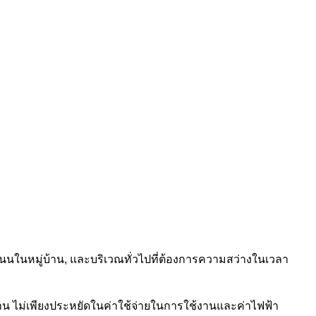
ถนนในหมู่บ้าน, และบริเวณทั่วไปที่ต้องการความสว่างในเวลา
ไม่เพียงประหยัดในค่าใช้จ่ายในการใช้งานและค่าไฟฟ้า