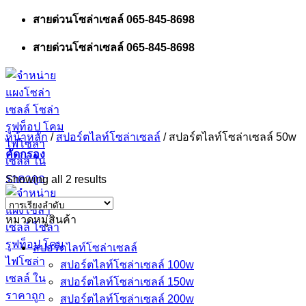
ข้าม
สายด่วนโซล่าเซลล์ 065-845-8698
ไป
สายด่วนโซล่าเซลล์ 065-845-8698
ยัง
เนื้อหา
หน้าหลัก
/
สปอร์ตไลท์โซล่าเซลล์
/
สปอร์ตไลท์โซล่าเซลล์ 50w
คัดกรอง
Showing all 2 results
หมวดหมู่สินค้า
สปอร์ตไลท์โซล่าเซลล์
สปอร์ตไลท์โซล่าเซลล์ 100w
สปอร์ตไลท์โซล่าเซลล์ 150w
สปอร์ตไลท์โซล่าเซลล์ 200w