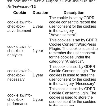
สามารถปิดการใช้งานของคุกกี้ประเภทนี้ผ่านระบบของ
เว็บไซต์ของเราได้
Cookie
Duration
Description
The cookie is set by GDPR
cookielawinfo-
cookie consent to record the
checkbox-
1 year
user consent for the cookies
advertisement
in the category
"Advertisement".
This cookies is set by GDPR
Cookie Consent WordPress
cookielawinfo-
Plugin. The cookie is used to
checkbox-
1 year
remember the user consent
analytics
for the cookies under the
category "Analytics".
This cookie is set by GDPR
cookielawinfo-
Cookie Consent plugin. The
checkbox-
1 year
cookies is used to store the
necessary
user consent for the cookies
in the category "Necessary".
This cookie is set by GDPR
Cookie Consent plugin. The
cookielawinfo-
cookie is used to store the
checkbox-
1 year
user consent for the cookies
performance
in the category