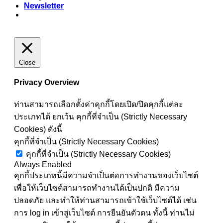
Newsletter
Close
Privacy Overview
ท่านสามารถเลือกตั้งค่าคุกกี้โดยเปิด/ปิดคุกกี้แต่ละ
ประเภทได้ ยกเว้น คุกกี้ที่จำเป็น (Strictly Necessary
Cookies) ดังนี้
คุกกี้ที่จำเป็น (Strictly Necessary Cookies)
คุกกี้ที่จำเป็น (Strictly Necessary Cookies)
Always Enabled
คุกกี้ประเภทนี้มีความจำเป็นต่อการทำงานของเว็บไซต์
เพื่อให้เว็บไซต์สามารถทำงานได้เป็นปกติ มีความ
ปลอดภัย และทำให้ท่านสามารถเข้าใช้เว็บไซต์ได้ เช่น
การ log in เข้าสู่เว็บไซต์ การยืนยันตัวตน ทั้งนี้ ท่านไม่