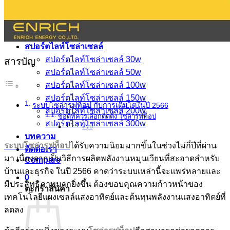
โคมไฟถนนโซล่าเซลล์ 600W
โคมไฟถนนโซล่าเซลล์ 800W
โคมไฟถนนโซล่าเซลล์ 1000W
สปอร์ตไลท์โซล่าเซลล์
สปอร์ตไลท์โซล่าเซลล์ 30w
สารบัญ
สปอร์ตไลท์โซล่าเซลล์ 50w
สปอร์ตไลท์โซล่าเซลล์ 100w
สปอร์ตไลท์โซล่าเซลล์ 150w
ระบบโซล่ารูฟท็อป กับการเติมโตในปี 2566
สปอร์ตไลท์โซล่าเซลล์ 200w
ข้อดีที่ควรเลือกติดตั้ง โซล่ารูฟท็อป
สปอร์ตไลท์โซล่าเซลล์ 300w
สรุป
บทความ
ระบบโซล่ารูฟท็อป
ได้รับความนิยมมากขึ้นในช่วงไม่กี่ปีที่ผ่าน
ติดต่อเรา
มา เนื่องจากเป็นวิธีการผลิตพลังงานหมุนเวียนที่สะอาดสำหรับ
Compare
บ้านและธุรกิจ ในปี 2566 คาดว่าระบบเหล่านี้จะแพร่หลายและ
0
มีประสิทธิภาพมากยิ่งขึ้น ต้องขอบคุณความก้าวหน้าของ
ตะกร้าสินค้า
เทคโนโลยีแผงเซลล์แสงอาทิตย์และต้นทุนพลังงานแสงอาทิตย์ที่
ลดลง