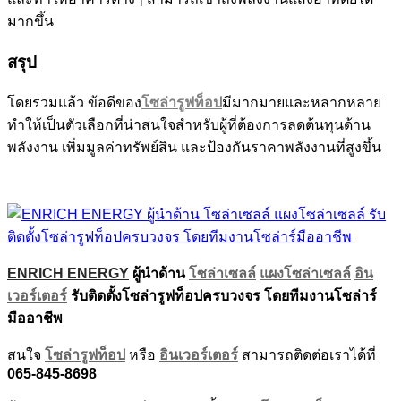
มากขึ้น
สรุป
โดยรวมแล้ว ข้อดีของ
โซล่ารูฟท็อป
มีมากมายและหลากหลาย
ทำให้เป็นตัวเลือกที่น่าสนใจสำหรับผู้ที่ต้องการลดต้นทุนด้าน
พลังงาน เพิ่มมูลค่าทรัพย์สิน และป้องกันราคาพลังงานที่สูงขึ้น
ENRICH ENERGY
ผู้นำด้าน
โซล่าเซลล์
แผงโซล่าเซลล์
อิน
เวอร์เตอร์
รับติดตั้งโซล่ารูฟท็อปครบวงจร
โดยทีมงานโซล่าร์
มืออาชีพ
สนใจ
โซล่ารูฟท็อป
หรือ
อินเวอร์เตอร์
สามารถติดต่อเราได้ที่
065-845-8698