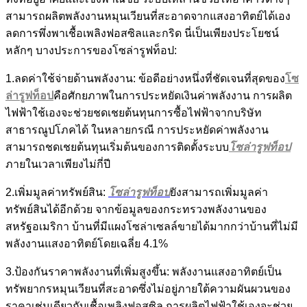
สามารถผลิตพลังงานหมุนเวียนที่สะอาดจากแสงอาทิตย์ได้เอง
ลดการพึ่งพาเชื้อเพลิงฟอสซิลและกริด นี่เป็นเพียงประโยชน์
หลักๆ บางประการของโซล่ารูฟท็อป:
1.ลดค่าใช้จ่ายด้านพลังงาน: ข้อดีอย่างหนึ่งที่ชัดเจนที่สุดของ
โซ
ล่ารูฟท็อป
คือศักยภาพในการประหยัดเงินค่าพลังงาน การผลิต
ไฟฟ้าใช้เองจะช่วยชดเชยต้นทุนการซื้อไฟฟ้าจากบริษัท
สาธารณูปโภคได้ ในหลายกรณี การประหยัดค่าพลังงาน
สามารถชดเชยต้นทุนเริ่มต้นของการติดตั้งระบบ
โซล่ารูฟท็อป
ภายในเวลาเพียงไม่กี่ปี
2.เพิ่มมูลค่าทรัพย์สิน:
โซล่ารูฟท็อป
ยังสามารถเพิ่มมูลค่า
ทรัพย์สินได้อีกด้วย จากข้อมูลของกระทรวงพลังงานของ
สหรัฐอเมริกา บ้านที่มีแผงโซล่าเซลล์ขายได้มากกว่าบ้านที่ไม่มี
พลังงานแสงอาทิตย์โดยเฉลี่ย 4.1%
3.ป้องกันราคาพลังงานที่เพิ่มสูงขึ้น: พลังงานแสงอาทิตย์เป็น
ทรัพยากรหมุนเวียนที่สะอาดซึ่งไม่อยู่ภายใต้ความผันผวนของ
ราคาเช่นเดียวกับเชื้อเพลิงฟอสซิล การผลิตไฟฟ้าใช้เองจะช่วย