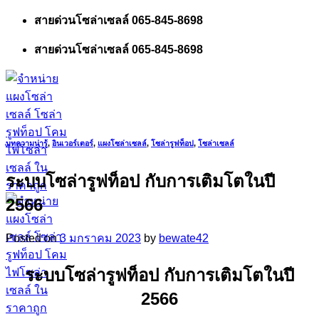
ข้าม
สายด่วนโซล่าเซลล์ 065-845-8698
ไป
สายด่วนโซล่าเซลล์ 065-845-8698
ยัง
เนื้อหา
บทความน่ารู้
,
อินเวอร์เตอร์
,
แผงโซล่าเซลล์
,
โซล่ารูฟท็อป
,
โซล่าเซลล์
ระบบโซล่ารูฟท็อป กับการเติมโตในปี
2566
Posted on
3 มกราคม 2023
by
bewate42
ระบบโซล่ารูฟท็อป กับการเติมโตในปี
2566