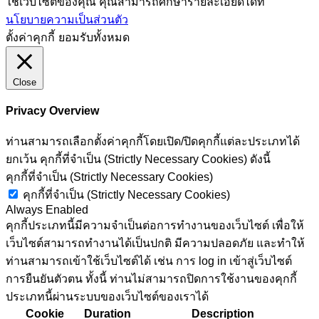
ใช้เว็บไซต์ของคุณ คุณสามารถศึกษารายละเอียดได้ที่
นโยบายความเป็นส่วนตัว
ตั้งค่าคุกกี้
ยอมรับทั้งหมด
Close
Privacy Overview
ท่านสามารถเลือกตั้งค่าคุกกี้โดยเปิด/ปิดคุกกี้แต่ละประเภทได้
ยกเว้น คุกกี้ที่จำเป็น (Strictly Necessary Cookies) ดังนี้
คุกกี้ที่จำเป็น (Strictly Necessary Cookies)
คุกกี้ที่จำเป็น (Strictly Necessary Cookies)
Always Enabled
คุกกี้ประเภทนี้มีความจำเป็นต่อการทำงานของเว็บไซต์ เพื่อให้
เว็บไซต์สามารถทำงานได้เป็นปกติ มีความปลอดภัย และทำให้
ท่านสามารถเข้าใช้เว็บไซต์ได้ เช่น การ log in เข้าสู่เว็บไซต์
การยืนยันตัวตน ทั้งนี้ ท่านไม่สามารถปิดการใช้งานของคุกกี้
ประเภทนี้ผ่านระบบของเว็บไซต์ของเราได้
Cookie
Duration
Description