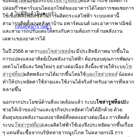
ข้อดีอย่างหนึ่งของระบบ
โซล่ารูฟท็อป
คือสามารถช่วยลดการ
ปล่อยก๊าซคาร์บอนไดออกไซด์ของอาคารได้โดยการชดเชยการ
ไม่มีสินค้าในตะกร้า
ใช้เชื้อเพลิงฟอสซิลในการผลิตกระแสไฟฟ้า ระบบเหล่านี้
สามารถติดตั้งบนหลังคาบ้าน อพาร์ตเมนต์ และอาคารพาณิชย์
กลับสู่หน้าร้านค้า
และสามารถปรับแต่งให้ตรงกับความต้องการด้านพลังงาน
เฉพาะของอาคารได้
ในปี 2566 คาดว่า
แผงโซล่าเซลล์
จะมีประสิทธิภาพมากขึ้นใน
การแปลงแสงอาทิตย์เป็นพลังงานไฟฟ้า ต้องขอบคุณการพัฒนา
เทคโนโลยีและวัสดุใหม่ๆ อย่างต่อเนื่อง สิ่งนี้จะช่วยให้ระบบ
โซ
ล่ารูฟท็อป
ผลิตพลังงานได้มากขึ้นโดยใช้
แผงโซล่าเซลล์
น้อยลง
ทำให้ประหยัดค่าใช้จ่ายและใช้งานได้จริงสำหรับอาคารที่หลาก
หลายขึ้น
นอกจากประโยชน์ด้านสิ่งแวดล้อมแล้ว ระบบ
โซล่ารูฟท็อป
ยัง
ช่วยให้เจ้าของบ้านและธุรกิจประหยัดค่าไฟได้อีกด้วย ด้วย
ต้นทุนของพลังงานแสงอาทิตย์ที่ลดลงอย่างต่อเนื่อง การติดตั้ง
ระบบ
โซล่ารูฟท็อป
และผลิตไฟฟ้าใช้เองจึงประหยัดมากขึ้นเรื่อย
ๆ แทนที่จะซื้อจากบริษัทสาธารณูปโภค ในหลายกรณี การ