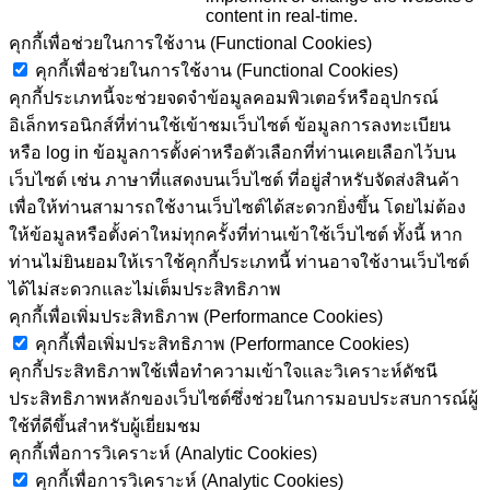
content in real-time.
คุกกี้เพื่อช่วยในการใช้งาน (Functional Cookies)
คุกกี้เพื่อช่วยในการใช้งาน (Functional Cookies)
คุกกี้ประเภทนี้จะช่วยจดจำข้อมูลคอมพิวเตอร์หรืออุปกรณ์
อิเล็กทรอนิกส์ที่ท่านใช้เข้าชมเว็บไซต์ ข้อมูลการลงทะเบียน
หรือ log in ข้อมูลการตั้งค่าหรือตัวเลือกที่ท่านเคยเลือกไว้บน
เว็บไซต์ เช่น ภาษาที่แสดงบนเว็บไซต์ ที่อยู่สำหรับจัดส่งสินค้า
เพื่อให้ท่านสามารถใช้งานเว็บไซต์ได้สะดวกยิ่งขึ้น โดยไม่ต้อง
ให้ข้อมูลหรือตั้งค่าใหม่ทุกครั้งที่ท่านเข้าใช้เว็บไซต์ ทั้งนี้ หาก
ท่านไม่ยินยอมให้เราใช้คุกกี้ประเภทนี้ ท่านอาจใช้งานเว็บไซต์
ได้ไม่สะดวกและไม่เต็มประสิทธิภาพ
คุกกี้เพื่อเพิ่มประสิทธิภาพ (Performance Cookies)
คุกกี้เพื่อเพิ่มประสิทธิภาพ (Performance Cookies)
คุกกี้ประสิทธิภาพใช้เพื่อทำความเข้าใจและวิเคราะห์ดัชนี
ประสิทธิภาพหลักของเว็บไซต์ซึ่งช่วยในการมอบประสบการณ์ผู้
ใช้ที่ดีขึ้นสำหรับผู้เยี่ยมชม
คุกกี้เพื่อการวิเคราะห์ (Analytic Cookies)
คุกกี้เพื่อการวิเคราะห์ (Analytic Cookies)