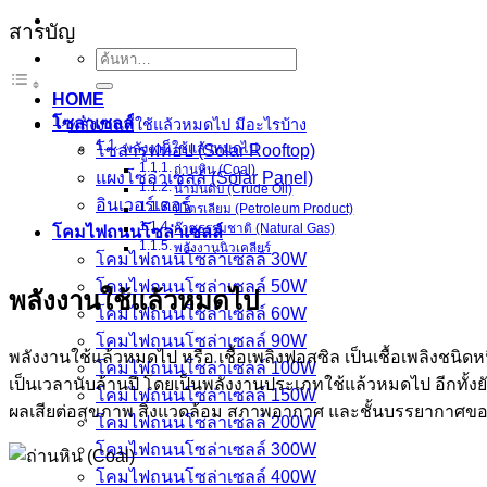
สารบัญ
ค้นหา:
HOME
โซล่าเซลล์
พลังงานที่ใช้แล้วหมดไป มีอะไรบ้าง
พลังงานใช้แล้วหมดไป
โซล่ารูฟท็อป (Solar Rooftop)
ถ่านหิน (Coal)
แผงโซล่าเซลล์ (Solar Panel)
น้ำมันดิบ (Crude Oil)
อินเวอร์เตอร์
ปิโตรเลียม (Petroleum Product)
ก๊าซธรรมชาติ (Natural Gas)
โคมไฟถนนโซล่าเซลล์
พลังงานนิวเคลียร์
โคมไฟถนนโซล่าเซลล์ 30W
โคมไฟถนนโซล่าเซลล์ 50W
พลังงานใช้แล้วหมดไป
โคมไฟถนนโซล่าเซลล์ 60W
โคมไฟถนนโซล่าเซลล์ 90W
พลังงานใช้แล้วหมดไป หรือ เชื้อเพลิงฟอสซิล เป็นเชื้อเพลิงชนิด
โคมไฟถนนโซล่าเซลล์ 100W
เป็นเวลานับล้านปี โดยเป็นพลังงานประเภทใช้แล้วหมดไป อีกทั้งย
โคมไฟถนนโซล่าเซลล์ 150W
ผลเสียต่อสุขภาพ สิ่งแวดล้อม สภาพอากาศ และชั้นบรรยากาศขอ
โคมไฟถนนโซล่าเซลล์ 200W
โคมไฟถนนโซล่าเซลล์ 300W
โคมไฟถนนโซล่าเซลล์ 400W