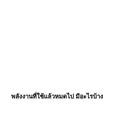
พลังงานที่ใช้แล้วหมดไป มีอะไรบ้าง