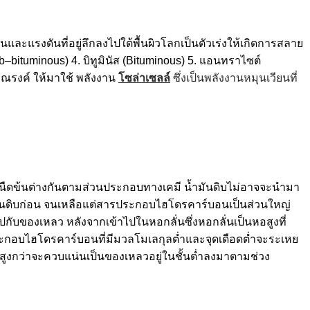
ละแรงดันที่อยู่ลึกลงไปใต้พื้นผิวโลกเป็นตัวเร่งให้เกิดการสลาย
ub–bituminous) 4. บิทูมินัส (Bituminous) 5. แอนทราไซต์
รณรงค์ ให้มาใช้ พลังงาน
โซล่าเซลล์
ซึ่งเป็นพลังงานหมุนเวียนที่
มหนืดข้นต่างกันตามส่วนประกอบทางเคมี น้ำมันดิบไม่อาจจะนำมา
ันดิบก่อน จนเหลือแต่สารประกอบไฮโดรคาร์บอนเป็นส่วนใหญ่
ปกับของเหลว หลังจากเข้าไปในหอกลั่นซึ่งหอกลั่นเป็นหอสูงที่
ารประกอบไฮโดรคาร์บอนที่มีมวลโมเลกุลต่ำและจุดเดือดต่ำจะระเหย
สูงกว่าจะควบแน่นเป็นของเหลวอยู่ในชั้นต่ำลงมาตามช่วง