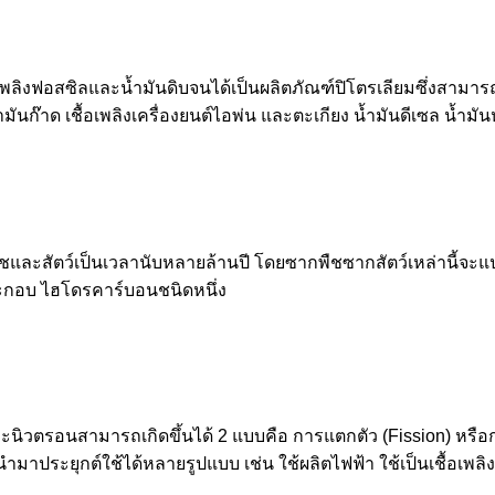
เชื้อเพลิงฟอสซิลและน้ำมันดิบจนได้เป็นผลิตภัณฑ์ปิโตรเลียมซึ่ง
้ำมันก๊าด เชื้อเพลิงเครื่องยนต์ไอพ่น และตะเกียง น้ำมันดีเซล น้ำม
งพืชและสัตว์เป็นเวลานับหลายล้านปี โดยซากพืชซากสัตว์เหล่านี้
ระกอบ ไฮโดรคาร์บอนชนิดหนึ่ง
ะนิวตรอนสามารถเกิดขึ้นได้ 2 แบบคือ การแตกตัว (Fission) หร
ะยุกต์ใช้ได้หลายรูปแบบ เช่น ใช้ผลิตไฟฟ้า ใช้เป็นเชื้อเพลิง 