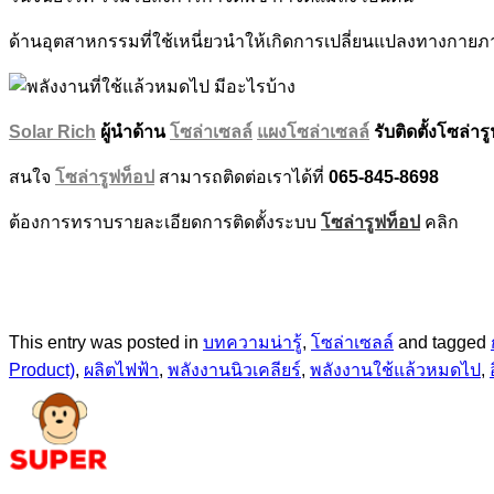
ด้านอุตสาหกรรมที่ใช้เหนี่ยวนำให้เกิดการเปลี่ยนแปลงทางกาย
Solar Rich
ผู้นำด้าน
โซล่าเซลล์
แผงโซล่าเซลล์
รับติดตั้งโซล่า
สนใจ
โซล่ารูฟท็อป
สามารถติดต่อเราได้ที่
065-845-8698
ต้องการทราบรายละเอียดการติดตั้งระบบ
โซล่ารูฟท็อป
คลิก
This entry was posted in
บทความน่ารู้
,
โซล่าเซลล์
and tagged
Product)
,
ผลิตไฟฟ้า
,
พลังงานนิวเคลียร์
,
พลังงานใช้แล้วหมดไป
,