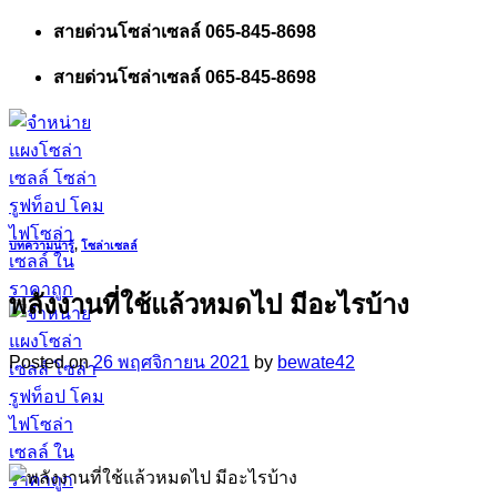
ข้าม
สายด่วนโซล่าเซลล์ 065-845-8698
ไป
สายด่วนโซล่าเซลล์ 065-845-8698
ยัง
เนื้อหา
บทความน่ารู้
,
โซล่าเซลล์
พลังงานที่ใช้แล้วหมดไป มีอะไรบ้าง
Posted on
26 พฤศจิกายน 2021
by
bewate42