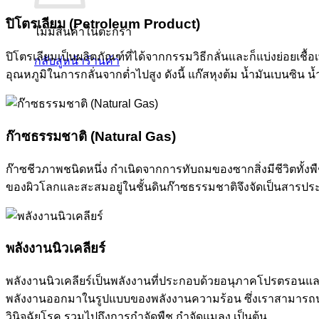
ปิโตรเลียม (Petroleum Product)
ไม่มีสินค้าในตะกร้า
ปิโตรเลียมเป็นผลิตภัณฑ์ที่ได้จากกรรมวิธีกลั่นและก็แบ่งย่อย
กลับสู่หน้าร้านค้า
อุณหภูมิในการกลั่นจากต่ำไปสูง ดังนี้ แก๊สหุงต้ม น้ำมันเบนซิน น
ก๊าซธรรมชาติ (Natural Gas)
ก๊าซชีวภาพชนิดหนึ่ง กำเนิดจากการทับถมของซากสิ่งมีชีวิตทั้
ของผิวโลกและสะสมอยู่ในชั้นดินก๊าซธรรมชาติจึงจัดเป็นสารป
พลังงานนิวเคลียร์
พลังงานนิวเคลียร์เป็นพลังงานที่ประกอบด้วยอนุภาคโปรตรอนแล
พลังงานออกมาในรูปแบบของพลังงานความร้อน ซึ่งเราสามารถนำมาปร
วินิจฉัยโรค รวมไปถึงการกำจัดพืช กำจัดแมลง เป็นต้น