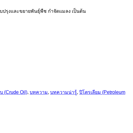
ปรุงและขยายพันธุ์พืช กำจัดแมลง เป็นต้น
ิบ (Crude Oil)
,
บทความ
,
บทความน่ารู้
,
ปิโตรเลียม (Petroleum