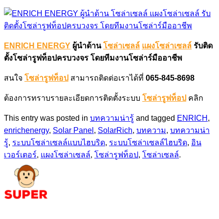
ENRICH ENERGY
ผู้นำด้าน
โซล่าเซลล์
แผงโซล่าเซลล์
รับติด
ตั้งโซล่ารูฟท็อปครบวงจร
โดยทีมงานโซล่าร์มืออาชีพ
สนใจ
โซล่ารูฟท็อป
สามารถติดต่อเราได้ที่
065-845-8698
ต้องการทราบรายละเอียดการติดตั้งระบบ
โซล่ารูฟท็อป
คลิก
This entry was posted in
บทความน่ารู้
and tagged
ENRICH
,
enrichenergy
,
Solar Panel
,
SolarRich
,
บทความ
,
บทความน่า
รู้
,
ระบบโซล่าเซลล์แบบไฮบริด
,
ระบบโซล่าเซลล์ไฮบริด
,
อิน
เวอร์เตอร์
,
แผงโซล่าเซลล์
,
โซล่ารูฟท็อป
,
โซล่าเซลล์
.