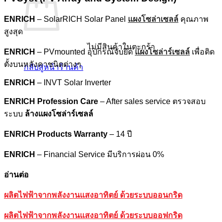
ENRICH
– SolarRICH Solar Panel
แผงโซล่าเซลล์
คุณภาพ
สูงสุด
ไม่มีสินค้าในตะกร้า
ENRICH
– PVmounted อุปกรณ์จับยึด
แผงโซล่าร์เซลล์
เพื่อติด
ตั้งบนหลังคาชนิดต่างๆ
กลับสู่หน้าร้านค้า
ENRICH
– INVT Solar Inverter
ENRICH Profession Care
– After sales service ตรวจสอบ
ระบบ
ล้างแผงโซล่าร์เซลล์
ENRICH Products Warranty
– 14 ปี
ENRICH
– Financial Service มีบริการผ่อน 0%
อ่านต่อ
ผลิตไฟฟ้าจากพลังงานแสงอาทิตย์ ด้วยระบบออนกริด
ผลิตไฟฟ้าจากพลังงานแสงอาทิตย์ ด้วยระบบออฟกริด