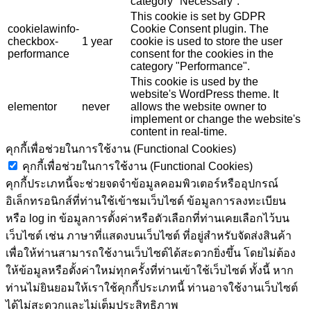
category "Necessary".
This cookie is set by GDPR
cookielawinfo-
Cookie Consent plugin. The
checkbox-
1 year
cookie is used to store the user
performance
consent for the cookies in the
category "Performance".
This cookie is used by the
website's WordPress theme. It
elementor
never
allows the website owner to
implement or change the website's
content in real-time.
คุกกี้เพื่อช่วยในการใช้งาน (Functional Cookies)
คุกกี้เพื่อช่วยในการใช้งาน (Functional Cookies)
คุกกี้ประเภทนี้จะช่วยจดจำข้อมูลคอมพิวเตอร์หรืออุปกรณ์
อิเล็กทรอนิกส์ที่ท่านใช้เข้าชมเว็บไซต์ ข้อมูลการลงทะเบียน
หรือ log in ข้อมูลการตั้งค่าหรือตัวเลือกที่ท่านเคยเลือกไว้บน
เว็บไซต์ เช่น ภาษาที่แสดงบนเว็บไซต์ ที่อยู่สำหรับจัดส่งสินค้า
เพื่อให้ท่านสามารถใช้งานเว็บไซต์ได้สะดวกยิ่งขึ้น โดยไม่ต้อง
ให้ข้อมูลหรือตั้งค่าใหม่ทุกครั้งที่ท่านเข้าใช้เว็บไซต์ ทั้งนี้ หาก
ท่านไม่ยินยอมให้เราใช้คุกกี้ประเภทนี้ ท่านอาจใช้งานเว็บไซต์
ได้ไม่สะดวกและไม่เต็มประสิทธิภาพ