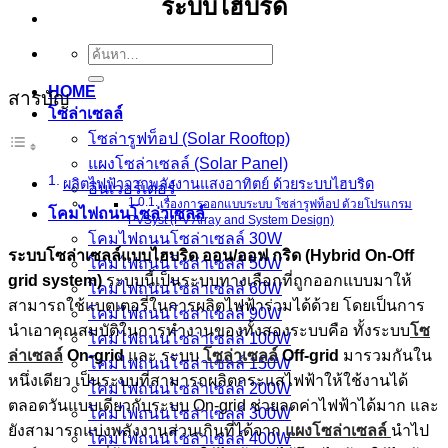
ระบบไฮบริด
ค้นหา:
HOME
สารบัญ
โซล่าเซลล์
โซล่ารูฟท็อป (Solar Rooftop)
แผงโซล่าเซลล์ (Solar Panel)
ผลิตไฟฟ้าจากพลังงานแสงอาทิตย์ ด้วยระบบไฮบริด
อินเวอร์เตอร์
เรื่องการออกแบบระบบ โซล่ารูฟท็อป ด้วยโปรแกรม
โคมไฟถนนโซล่าเซลล์
PVSyst (PV Array and System Design)
โคมไฟถนนโซล่าเซลล์ 30W
ระบบโซล่าเซลล์แบบไฮบริด ออน/ออฟ กริด
(Hybrid On-Off
โคมไฟถนนโซล่าเซลล์ 50W
grid system)
ระบบนี้เป็นระบบทางเลือกที่ถูกออกแบบมาให้
โคมไฟถนนโซล่าเซลล์ 60W
สามารถใช้แบตเตอรี่ในการผลิตไฟฟ้าร่วมได้ด้วย โดยเป็นการ
โคมไฟถนนโซล่าเซลล์ 90W
นำเอาคุณสมบัติในการทำงานของทั้งสองระบบคือ ทั้งระบบ
โซ
โคมไฟถนนโซล่าเซลล์ 100W
ล่าเซลล์
On-grid
และ ระบบ
โซล่าเซลล์
Off-grid
มารวมกันใน
โคมไฟถนนโซล่าเซลล์ 150W
หนึ่งเดียว เป็นระบบที่สามารถผลิตกระแสไฟฟ้าให้ใช้งานได้
โคมไฟถนนโซล่าเซลล์ 200W
ตลอดวันแบบเดียวกับระบบ On-grid ช่วยลดค่าไฟฟ้าได้มาก และ
โคมไฟถนนโซล่าเซลล์ 300W
ยังสามารถแบ่งพลังงานส่วนเกินที่ได้จาก
แผงโซล่าเซลล์
นำไป
โคมไฟถนนโซล่าเซลล์ 400W