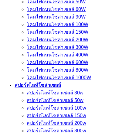
โคมไฟถนนโซล่าเซลล์ 50W
โคมไฟถนนโซล่าเซลล์ 60W
โคมไฟถนนโซล่าเซลล์ 90W
โคมไฟถนนโซล่าเซลล์ 100W
โคมไฟถนนโซล่าเซลล์ 150W
โคมไฟถนนโซล่าเซลล์ 200W
โคมไฟถนนโซล่าเซลล์ 300W
โคมไฟถนนโซล่าเซลล์ 400W
โคมไฟถนนโซล่าเซลล์ 600W
โคมไฟถนนโซล่าเซลล์ 800W
โคมไฟถนนโซล่าเซลล์ 1000W
สปอร์ตไลท์โซล่าเซลล์
สปอร์ตไลท์โซล่าเซลล์ 30w
สปอร์ตไลท์โซล่าเซลล์ 50w
สปอร์ตไลท์โซล่าเซลล์ 100w
สปอร์ตไลท์โซล่าเซลล์ 150w
สปอร์ตไลท์โซล่าเซลล์ 200w
สปอร์ตไลท์โซล่าเซลล์ 300w