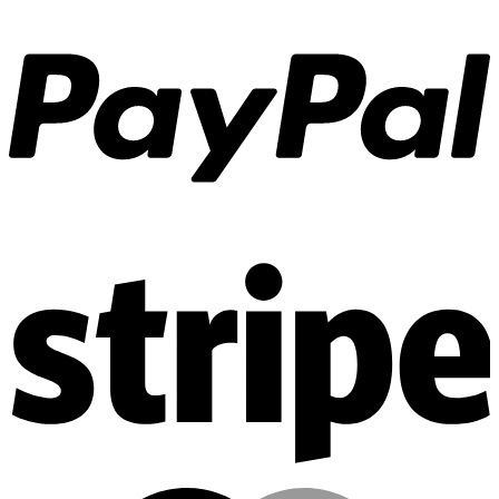
P
S
M