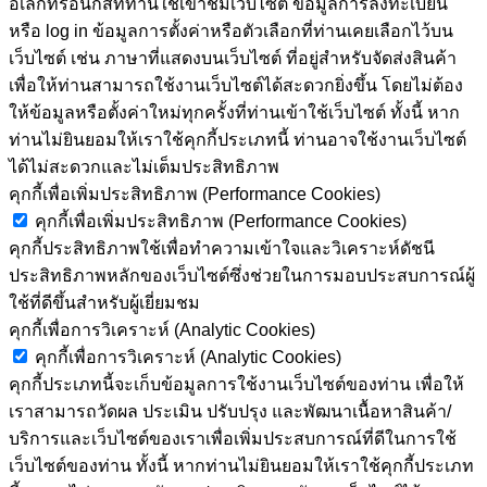
อิเล็กทรอนิกส์ที่ท่านใช้เข้าชมเว็บไซต์ ข้อมูลการลงทะเบียน
หรือ log in ข้อมูลการตั้งค่าหรือตัวเลือกที่ท่านเคยเลือกไว้บน
เว็บไซต์ เช่น ภาษาที่แสดงบนเว็บไซต์ ที่อยู่สำหรับจัดส่งสินค้า
เพื่อให้ท่านสามารถใช้งานเว็บไซต์ได้สะดวกยิ่งขึ้น โดยไม่ต้อง
ให้ข้อมูลหรือตั้งค่าใหม่ทุกครั้งที่ท่านเข้าใช้เว็บไซต์ ทั้งนี้ หาก
ท่านไม่ยินยอมให้เราใช้คุกกี้ประเภทนี้ ท่านอาจใช้งานเว็บไซต์
ได้ไม่สะดวกและไม่เต็มประสิทธิภาพ
คุกกี้เพื่อเพิ่มประสิทธิภาพ (Performance Cookies)
คุกกี้เพื่อเพิ่มประสิทธิภาพ (Performance Cookies)
คุกกี้ประสิทธิภาพใช้เพื่อทำความเข้าใจและวิเคราะห์ดัชนี
ประสิทธิภาพหลักของเว็บไซต์ซึ่งช่วยในการมอบประสบการณ์ผู้
ใช้ที่ดีขึ้นสำหรับผู้เยี่ยมชม
คุกกี้เพื่อการวิเคราะห์ (Analytic Cookies)
คุกกี้เพื่อการวิเคราะห์ (Analytic Cookies)
คุกกี้ประเภทนี้จะเก็บข้อมูลการใช้งานเว็บไซต์ของท่าน เพื่อให้
เราสามารถวัดผล ประเมิน ปรับปรุง และพัฒนาเนื้อหาสินค้า/
บริการและเว็บไซต์ของเราเพื่อเพิ่มประสบการณ์ที่ดีในการใช้
เว็บไซต์ของท่าน ทั้งนี้ หากท่านไม่ยินยอมให้เราใช้คุกกี้ประเภท