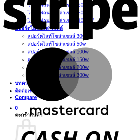
โคมไฟถนนโซล่าเซลล์ 600W
โคมไฟถนนโซล่าเซลล์ 800W
โคมไฟถนนโซล่าเซลล์ 1000W
สปอร์ตไลท์โซล่าเซลล์
สปอร์ตไลท์โซล่าเซลล์ 30w
สปอร์ตไลท์โซล่าเซลล์ 50w
M
สปอร์ตไลท์โซล่าเซลล์ 100w
สปอร์ตไลท์โซล่าเซลล์ 150w
สปอร์ตไลท์โซล่าเซลล์ 200w
สปอร์ตไลท์โซล่าเซลล์ 300w
บทความ
ติดต่อเรา
Compare
0
ตะกร้าสินค้า
D