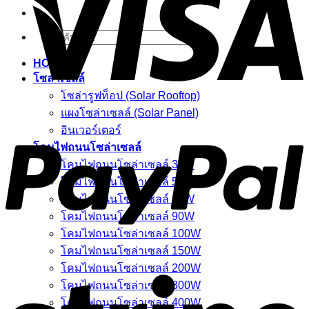
ค้นหา:
HOME
โซล่าเซลล์
โซล่ารูฟท็อป (Solar Rooftop)
แผงโซล่าเซลล์ (Solar Panel)
P
อินเวอร์เตอร์
โคมไฟถนนโซล่าเซลล์
โคมไฟถนนโซล่าเซลล์ 30W
โคมไฟถนนโซล่าเซลล์ 50W
โคมไฟถนนโซล่าเซลล์ 60W
โคมไฟถนนโซล่าเซลล์ 90W
โคมไฟถนนโซล่าเซลล์ 100W
โคมไฟถนนโซล่าเซลล์ 150W
S
โคมไฟถนนโซล่าเซลล์ 200W
โคมไฟถนนโซล่าเซลล์ 300W
โคมไฟถนนโซล่าเซลล์ 400W