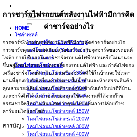
การชาร์จไฟรถยนต์พลังงานไฟฟ้ามีการคิด
ค้นหา:
ค่าชาร์จอย่างไร
HOME
โซล่าเซลล์
การชาร์จไฟรถยนตพลังงานไฟฟ้ามีการคิดค่าชาร์จอย่างไร
โซล่ารูฟท็อป (Solar Rooftop)
การชาร์จคุณเพียงแค่เสียบสายชาร์จเข้ากับจุดชาร์จของรถยนต์
แผงโซล่าเซลล์ (Solar Panel)
ไฟฟ้า การใช้เวลาในการชาร์จรถยนต์ไฟฟ้านานหรือไม่นานจะ
อินเวอร์เตอร์
ขึ้นอยู่กับขนาดของแบตเตอรี่ของรถยนต์ไฟฟ้า และกำลังไฟของ
โคมไฟถนนโซล่าเซลล์
เครื่องชาร์จ โดยทั่วๆไปแล้วเครื่องชาร์จที่ใช้ในบ้านจะใช้เวลา
โคมไฟถนนโซล่าเซลล์ 30W
นานที่สุด ต่างกับเครื่องชาร์จตามปั๊มน้ำมันและห้างสรรพสินค้า
โคมไฟถนนโซล่าเซลล์ 50W
คุณสามารถเสียบรถยนต์ไฟฟ้าของคุณเข้ากับเต้ารับปกติที่บ้าน
โคมไฟถนนโซล่าเซลล์ 60W
และชาร์จไฟได้ แต่ถ้าบ้านของคุณใช้พลังงานที่ได้จากก๊าซ
โคมไฟถนนโซล่าเซลล์ 90W
ธรรมชาติหรือถ่านหิน แสดงว่าคุณยังคงเพิ่มการปล่อยก๊าซ
โคมไฟถนนโซล่าเซลล์ 100W
คาร์บอนไดออกไซด์
โคมไฟถนนโซล่าเซลล์ 150W
โคมไฟถนนโซล่าเซลล์ 200W
สารบัญ
โคมไฟถนนโซล่าเซลล์ 300W
โคมไฟถนนโซล่าเซลล์ 400W