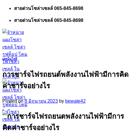
ข้าม
สายด่วนโซล่าเซลล์ 065-845-8698
ไป
สายด่วนโซล่าเซลล์ 065-845-8698
ยัง
เนื้อหา
เทคโนโลยี
การชาร์จไฟรถยนต์พลังงานไฟฟ้ามีการคิด
ค่าชาร์จอย่างไร
Posted on
8 มิถุนายน 2023
by
bewate42