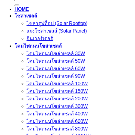
HOME
โซล่าเซลล์
โซล่ารูฟท็อป (Solar Rooftop)
แผงโซล่าเซลล์ (Solar Panel)
อินเวอร์เตอร์
โคมไฟถนนโซล่าเซลล์
โคมไฟถนนโซล่าเซลล์ 30W
โคมไฟถนนโซล่าเซลล์ 50W
โคมไฟถนนโซล่าเซลล์ 60W
โคมไฟถนนโซล่าเซลล์ 90W
โคมไฟถนนโซล่าเซลล์ 100W
โคมไฟถนนโซล่าเซลล์ 150W
โคมไฟถนนโซล่าเซลล์ 200W
โคมไฟถนนโซล่าเซลล์ 300W
โคมไฟถนนโซล่าเซลล์ 400W
โคมไฟถนนโซล่าเซลล์ 600W
โคมไฟถนนโซล่าเซลล์ 800W