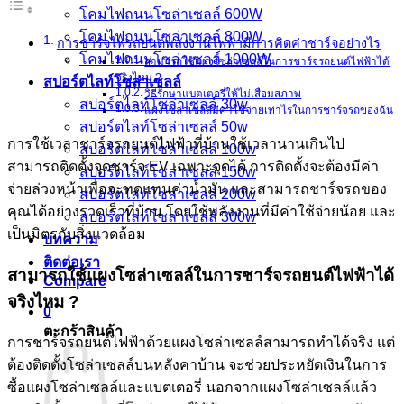
โคมไฟถนนโซล่าเซลล์ 600W
โคมไฟถนนโซล่าเซลล์ 800W
การชาร์จไฟรถยนต์พลังงานไฟฟ้ามีการคิดค่าชาร์จอย่างไร
โคมไฟถนนโซล่าเซลล์ 1000W
สามารถใช้แผงโซล่าเซลล์ในการชาร์จรถยนต์ไฟฟ้าได้
จริงไหม ?
สปอร์ตไลท์โซล่าเซลล์
วิธีรักษาแบตเตอรี่ให้ไม่เสื่อมสภาพ
สปอร์ตไลท์โซล่าเซลล์ 30w
แผงโซล่าเซลล์มีค่าใช้จ่ายเท่าไรในการชาร์จรถของฉัน
สปอร์ตไลท์โซล่าเซลล์ 50w
การใช้เวลาชาร์จรถยนต์ไฟฟ้าที่บ้านใช้เวลานานเกินไป
สปอร์ตไลท์โซล่าเซลล์ 100w
สามารถติดตั้งจุดชาร์จ EV เฉพาะจุดได้ การติดตั้งจะต้องมีค่า
สปอร์ตไลท์โซล่าเซลล์ 150w
จ่ายล่วงหน้าเพื่อจะทดแทนค่าน้ำมัน และสามารถชาร์จรถของ
สปอร์ตไลท์โซล่าเซลล์ 200w
คุณได้อย่างรวดเร็วที่บ้าน โดยใช้พลังงานที่มีค่าใช้จ่ายน้อย และ
สปอร์ตไลท์โซล่าเซลล์ 300w
เป็นมิตรกับสิ่งแวดล้อม
บทความ
ติดต่อเรา
สามารถใช้แผงโซล่าเซลล์ในการชาร์จรถยนต์ไฟฟ้าได้
Compare
จริงไหม ?
0
ตะกร้าสินค้า
การชาร์จรถยนต์ไฟฟ้าด้วยแผงโซล่าเซลล์สามารถทำได้จริง แต่
ต้องติดตั้งโซล่าเซลล์บนหลังคาบ้าน จะช่วยประหยัดเงินในการ
ซื้อแผงโซล่าเซลล์และแบตเตอรี่ นอกจากแผงโซล่าเซลล์แล้ว