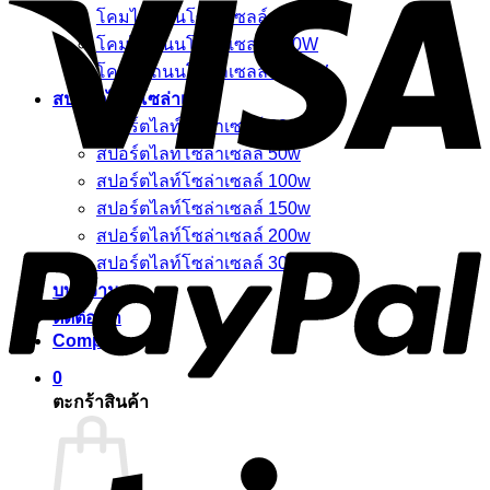
โคมไฟถนนโซล่าเซลล์ 600W
โคมไฟถนนโซล่าเซลล์ 800W
โคมไฟถนนโซล่าเซลล์ 1000W
สปอร์ตไลท์โซล่าเซลล์
สปอร์ตไลท์โซล่าเซลล์ 30w
สปอร์ตไลท์โซล่าเซลล์ 50w
สปอร์ตไลท์โซล่าเซลล์ 100w
P
สปอร์ตไลท์โซล่าเซลล์ 150w
สปอร์ตไลท์โซล่าเซลล์ 200w
สปอร์ตไลท์โซล่าเซลล์ 300w
บทความ
ติดต่อเรา
Compare
0
ตะกร้าสินค้า
S