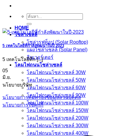
ค้นหา:
HOME
โซล่าเซลล์
โซล่ารูฟท็อป (Solar Rooftop)
5 เทคโนโลยีที่กำลังพัฒนาในปี 2023
แผงโซล่าเซลล์ (Solar Panel)
อินเวอร์เตอร์
5 เทคโนโลยีที่ก [...]
โคมไฟถนนโซล่าเซลล์
05
โคมไฟถนนโซล่าเซลล์ 30W
มิ.ย.
โคมไฟถนนโซล่าเซลล์ 50W
นโยบายบริษัท
โคมไฟถนนโซล่าเซลล์ 60W
โคมไฟถนนโซล่าเซลล์ 90W
นโยบายการคุ้มครองข้อมูลส่วนบุคคล
โคมไฟถนนโซล่าเซลล์ 100W
นโยบายการใช้คุกกี้
โคมไฟถนนโซล่าเซลล์ 150W
โคมไฟถนนโซล่าเซลล์ 200W
โคมไฟถนนโซล่าเซลล์ 300W
V
โคมไฟถนนโซล่าเซลล์ 400W