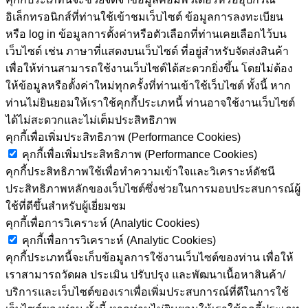
อิเล็กทรอนิกส์ที่ท่านใช้เข้าชมเว็บไซต์ ข้อมูลการลงทะเบียน
หรือ log in ข้อมูลการตั้งค่าหรือตัวเลือกที่ท่านเคยเลือกไว้บน
เว็บไซต์ เช่น ภาษาที่แสดงบนเว็บไซต์ ที่อยู่สำหรับจัดส่งสินค้า
เพื่อให้ท่านสามารถใช้งานเว็บไซต์ได้สะดวกยิ่งขึ้น โดยไม่ต้อง
ให้ข้อมูลหรือตั้งค่าใหม่ทุกครั้งที่ท่านเข้าใช้เว็บไซต์ ทั้งนี้ หาก
ท่านไม่ยินยอมให้เราใช้คุกกี้ประเภทนี้ ท่านอาจใช้งานเว็บไซต์
ได้ไม่สะดวกและไม่เต็มประสิทธิภาพ
คุกกี้เพื่อเพิ่มประสิทธิภาพ (Performance Cookies)
คุกกี้เพื่อเพิ่มประสิทธิภาพ (Performance Cookies)
คุกกี้ประสิทธิภาพใช้เพื่อทำความเข้าใจและวิเคราะห์ดัชนี
ประสิทธิภาพหลักของเว็บไซต์ซึ่งช่วยในการมอบประสบการณ์ผู้
ใช้ที่ดีขึ้นสำหรับผู้เยี่ยมชม
คุกกี้เพื่อการวิเคราะห์ (Analytic Cookies)
คุกกี้เพื่อการวิเคราะห์ (Analytic Cookies)
คุกกี้ประเภทนี้จะเก็บข้อมูลการใช้งานเว็บไซต์ของท่าน เพื่อให้
เราสามารถวัดผล ประเมิน ปรับปรุง และพัฒนาเนื้อหาสินค้า/
บริการและเว็บไซต์ของเราเพื่อเพิ่มประสบการณ์ที่ดีในการใช้