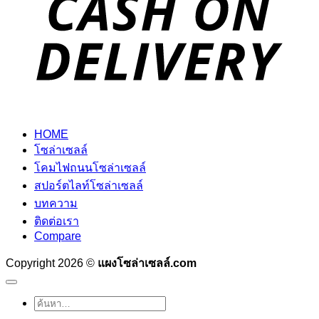
HOME
โซล่าเซลล์
โคมไฟถนนโซล่าเซลล์
สปอร์ตไลท์โซล่าเซลล์
บทความ
ติดต่อเรา
Compare
Copyright 2026 ©
แผงโซล่าเซลล์.com
ค้นหา: