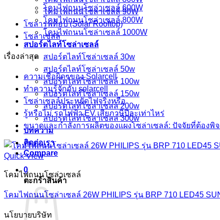
โคมไฟถนนโซล่าเซลล์ 600W
โคมไฟถนนโซล่าเซลล์ 90W
โคมไฟถนนโซล่าเซลล์ 800W
โซล่ารูฟท็อป (Solar Rooftop)
โคมไฟถนนโซล่าเซลล์ 1000W
โซล่าเซลล์
สปอร์ตไลท์โซล่าเซลล์
เรื่องล่าสุด
สปอร์ตไลท์โซล่าเซลล์ 30w
สปอร์ตไลท์โซล่าเซลล์ 50w
ความเชื่อผิดๆของ Solarcell
สปอร์ตไลท์โซล่าเซลล์ 100w
ทำความรู้จักกับ solarcell
สปอร์ตไลท์โซล่าเซลล์ 150w
โซล่าเซลล์ประหยัดไฟจริงหรือ
สปอร์ตไลท์โซล่าเซลล์ 200w
รู้หรือไม่ รถไฟฟ้า EV เสียภาษีปีละเท่าไหร่
สปอร์ตไลท์โซล่าเซลล์ 300w
ขนาดและกำลังการผลิตของแผงโซล่าเซลล์: ปัจจัยที่ต้องพ
บทความ
ติดต่อเรา
Compare
Quick View
0
โคมไฟถนนโซล่าเซลล์
ตะกร้าสินค้า
โคมไฟถนนโซล่าเซลล์ 26W PHILIPS รุ่น BRP 710 LED45 S
นโยบายบริษัท