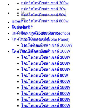
สปอร์ตไลท์โซล่าเซลล์ 300w
สปอร์ตไลท์โซล่าเซลล์ 30w
ค้นหา:
สปอร์ตไลท์โซล่าเซลล์ 50w
สปอร์ตไลท์โซล่าเซลล์ 800w
HOME
อินเวอร์เตอร์
โซล่าเซลล์
แผงโซล่าเซลล์ (Solar Panel)
โซล่ารูฟท็อป (Solar Rooftop)
โคมไฟถนนโซล่าเซลล์
แผงโซล่าเซลล์ (Solar Panel)
โคมไฟถนนโซล่าเซลล์ 1000W
อินเวอร์เตอร์
โคมไฟถนนโซล่าเซลล์ 100W
โคมไฟถนนโซล่าเซลล์
โคมไฟถนนโซล่าเซลล์ 150W
โคมไฟถนนโซล่าเซลล์ 30W
โคมไฟถนนโซล่าเซลล์ 200W
โคมไฟถนนโซล่าเซลล์ 50W
โคมไฟถนนโซล่าเซลล์ 300W
โคมไฟถนนโซล่าเซลล์ 60W
โคมไฟถนนโซล่าเซลล์ 30W
โคมไฟถนนโซล่าเซลล์ 90W
โคมไฟถนนโซล่าเซลล์ 400W
โคมไฟถนนโซล่าเซลล์ 100W
โคมไฟถนนโซล่าเซลล์ 50W
โคมไฟถนนโซล่าเซลล์ 150W
โคมไฟถนนโซล่าเซลล์ 600W
โคมไฟถนนโซล่าเซลล์ 200W
โคมไฟถนนโซล่าเซลล์ 60W
โคมไฟถนนโซล่าเซลล์ 300W
โคมไฟถนนโซล่าเซลล์ 800W
โคมไฟถนนโซล่าเซลล์ 400W