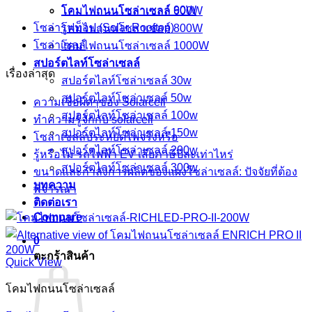
โคมไฟถนนโซล่าเซลล์ 90W
โคมไฟถนนโซล่าเซลล์ 600W
โซล่ารูฟท็อป (Solar Rooftop)
โคมไฟถนนโซล่าเซลล์ 800W
โซล่าเซลล์
โคมไฟถนนโซล่าเซลล์ 1000W
สปอร์ตไลท์โซล่าเซลล์
เรื่องล่าสุด
สปอร์ตไลท์โซล่าเซลล์ 30w
สปอร์ตไลท์โซล่าเซลล์ 50w
ความเชื่อผิดๆของ Solarcell
สปอร์ตไลท์โซล่าเซลล์ 100w
ทำความรู้จักกับ solarcell
สปอร์ตไลท์โซล่าเซลล์ 150w
โซล่าเซลล์ประหยัดไฟจริงหรือ
สปอร์ตไลท์โซล่าเซลล์ 200w
รู้หรือไม่ รถไฟฟ้า EV เสียภาษีปีละเท่าไหร่
สปอร์ตไลท์โซล่าเซลล์ 300w
ขนาดและกำลังการผลิตของแผงโซล่าเซลล์: ปัจจัยที่ต้อง
บทความ
พิจารณา
ติดต่อเรา
Compare
0
ตะกร้าสินค้า
Quick View
โคมไฟถนนโซล่าเซลล์