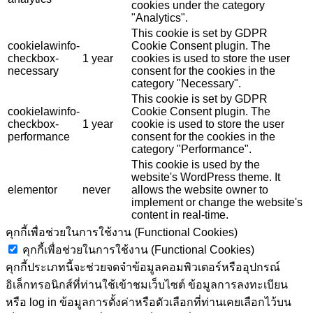
cookies under the category
"Analytics".
This cookie is set by GDPR
cookielawinfo-
Cookie Consent plugin. The
checkbox-
1 year
cookies is used to store the user
necessary
consent for the cookies in the
category "Necessary".
This cookie is set by GDPR
cookielawinfo-
Cookie Consent plugin. The
checkbox-
1 year
cookie is used to store the user
performance
consent for the cookies in the
category "Performance".
This cookie is used by the
website's WordPress theme. It
elementor
never
allows the website owner to
implement or change the website's
content in real-time.
คุกกี้เพื่อช่วยในการใช้งาน (Functional Cookies)
คุกกี้เพื่อช่วยในการใช้งาน (Functional Cookies)
คุกกี้ประเภทนี้จะช่วยจดจำข้อมูลคอมพิวเตอร์หรืออุปกรณ์
อิเล็กทรอนิกส์ที่ท่านใช้เข้าชมเว็บไซต์ ข้อมูลการลงทะเบียน
หรือ log in ข้อมูลการตั้งค่าหรือตัวเลือกที่ท่านเคยเลือกไว้บน