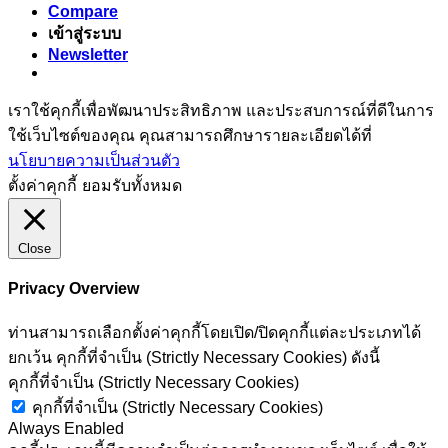
Compare
เข้าสู่ระบบ
Newsletter
เราใช้คุกกี้เพื่อพัฒนาประสิทธิภาพ และประสบการณ์ที่ดีในการ
ใช้เว็บไซต์ของคุณ คุณสามารถศึกษารายละเอียดได้ที่
นโยบายความเป็นส่วนตัว
ตั้งค่าคุกกี้
ยอมรับทั้งหมด
Close
Privacy Overview
ท่านสามารถเลือกตั้งค่าคุกกี้โดยเปิด/ปิดคุกกี้แต่ละประเภทได้
ยกเว้น คุกกี้ที่จำเป็น (Strictly Necessary Cookies) ดังนี้
คุกกี้ที่จำเป็น (Strictly Necessary Cookies)
คุกกี้ที่จำเป็น (Strictly Necessary Cookies)
Always Enabled