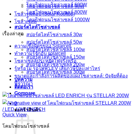
โคมไฟถนนโซล่าเซลล์ 600W
โคมไฟถนนโซล่าเซลล์ 90W
โคมไฟถนนโซล่าเซลล์ 800W
โซล่ารูฟท็อป (Solar Rooftop)
โคมไฟถนนโซล่าเซลล์ 1000W
โซล่าเซลล์
สปอร์ตไลท์โซล่าเซลล์
เรื่องล่าสุด
สปอร์ตไลท์โซล่าเซลล์ 30w
สปอร์ตไลท์โซล่าเซลล์ 50w
ความเชื่อผิดๆของ Solarcell
สปอร์ตไลท์โซล่าเซลล์ 100w
ทำความรู้จักกับ solarcell
สปอร์ตไลท์โซล่าเซลล์ 150w
โซล่าเซลล์ประหยัดไฟจริงหรือ
สปอร์ตไลท์โซล่าเซลล์ 200w
รู้หรือไม่ รถไฟฟ้า EV เสียภาษีปีละเท่าไหร่
สปอร์ตไลท์โซล่าเซลล์ 300w
ขนาดและกำลังการผลิตของแผงโซล่าเซลล์: ปัจจัยที่ต้อง
บทความ
พิจารณา
ติดต่อเรา
Compare
0
ตะกร้าสินค้า
Quick View
โคมไฟถนนโซล่าเซลล์