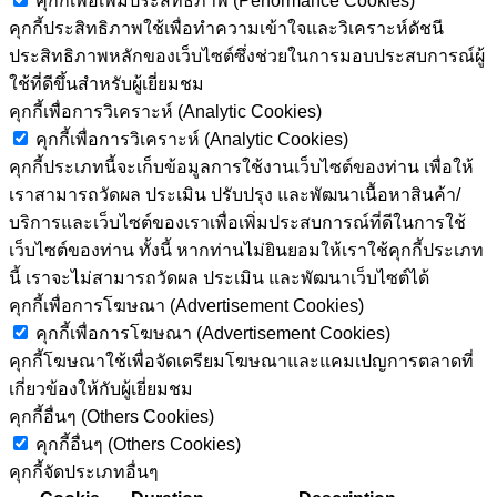
คุกกี้เพื่อเพิ่มประสิทธิภาพ (Performance Cookies)
คุกกี้ประสิทธิภาพใช้เพื่อทำความเข้าใจและวิเคราะห์ดัชนี
ประสิทธิภาพหลักของเว็บไซต์ซึ่งช่วยในการมอบประสบการณ์ผู้
ใช้ที่ดีขึ้นสำหรับผู้เยี่ยมชม
คุกกี้เพื่อการวิเคราะห์ (Analytic Cookies)
คุกกี้เพื่อการวิเคราะห์ (Analytic Cookies)
คุกกี้ประเภทนี้จะเก็บข้อมูลการใช้งานเว็บไซต์ของท่าน เพื่อให้
เราสามารถวัดผล ประเมิน ปรับปรุง และพัฒนาเนื้อหาสินค้า/
บริการและเว็บไซต์ของเราเพื่อเพิ่มประสบการณ์ที่ดีในการใช้
เว็บไซต์ของท่าน ทั้งนี้ หากท่านไม่ยินยอมให้เราใช้คุกกี้ประเภท
นี้ เราจะไม่สามารถวัดผล ประเมิน และพัฒนาเว็บไซต์ได้
คุกกี้เพื่อการโฆษณา (Advertisement Cookies)
คุกกี้เพื่อการโฆษณา (Advertisement Cookies)
คุกกี้โฆษณาใช้เพื่อจัดเตรียมโฆษณาและแคมเปญการตลาดที่
เกี่ยวข้องให้กับผู้เยี่ยมชม
คุกกี้อื่นๆ (Others Cookies)
คุกกี้อื่นๆ (Others Cookies)
คุกกี้จัดประเภทอื่นๆ