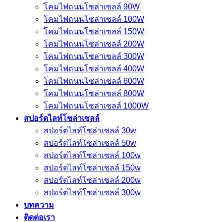
โคมไฟถนนโซล่าเซลล์ 90W
โคมไฟถนนโซล่าเซลล์ 100W
โคมไฟถนนโซล่าเซลล์ 150W
โคมไฟถนนโซล่าเซลล์ 200W
โคมไฟถนนโซล่าเซลล์ 300W
โคมไฟถนนโซล่าเซลล์ 400W
โคมไฟถนนโซล่าเซลล์ 600W
โคมไฟถนนโซล่าเซลล์ 800W
โคมไฟถนนโซล่าเซลล์ 1000W
สปอร์ตไลท์โซล่าเซลล์
สปอร์ตไลท์โซล่าเซลล์ 30w
สปอร์ตไลท์โซล่าเซลล์ 50w
สปอร์ตไลท์โซล่าเซลล์ 100w
สปอร์ตไลท์โซล่าเซลล์ 150w
สปอร์ตไลท์โซล่าเซลล์ 200w
สปอร์ตไลท์โซล่าเซลล์ 300w
บทความ
ติดต่อเรา